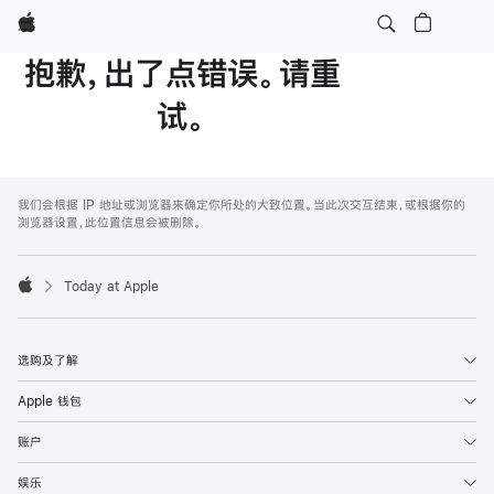
Apple
抱歉，出了点错误。请重
试。
Apple
Footer
我们会根据 IP 地址或浏览器来确定你所处的大致位置。当此次交互结束，或根据你的
浏览器设置，此位置信息会被删除。
Today at Apple
Apple
选购及了解
Apple 钱包
账户
娱乐