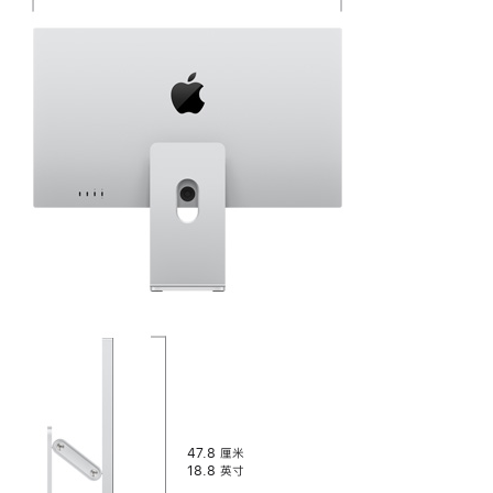
支
高
宽
高
支
架
度
度:
度
架
深
(调
(调
深
度：
至
至
度：
最
最
低)：
高)：
47.8 厘米
18.8 英寸