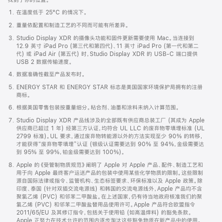
在温度低于 25°C 的情况下。
重量依配置和制造工艺的不同而可能有所差异。
Studio Display XDR 的摄像头功能和固件更新需要使用 Mac。当连接到
12.9 英寸 iPad Pro (第三代和第四代)、11 英寸 iPad Pro (第一代和第二
代) 或 iPad Air (第五代) 时，Studio Display XDR 的 USB-C 端口提供
USB 2 数据传输速度。
数据准确性截至产品发布时。
ENERGY STAR 和 ENERGY STAR 标志是美国国家环境保护局拥有的注册
商标。
根据美国零售包装按重量细分。粘合剂、油墨和涂料未纳入计算范围。
Studio Display XDR 产品线涉及的全部既有供应商总装工厂 (其成为 Apple
供应商已超过 1 年) 经第三方认证，均符合 UL LLC 的废弃物零填埋标准 (UL
2799 标准)。UL 要求，通过废弃物转能源以外的方法实现至少 90% 的转移，
才能获得“废弃物零填埋”认证 (银级认证需要达到 90% 至 94%，金级需要达
到 95% 至 99%，铂金级需要达到 100%)。
Apple 的《受管制物质规范》阐明了 Apple 对 Apple 产品、配件、制造工艺和
用于向 Apple 最终客户运送产品的包装中使用某些化学物质的限制。这些限制
源自国际法律或指令、监管机构、生态标签要求、环保标准以及 Apple 政策。除
印度、泰国 (针对双插交流电源线) 和韩国的交流电源线外，Apple 产品均不含
聚氯乙烯 (PVC) 和邻苯二甲酸盐。在上述国家，仍有待当地政府核准我们的聚
氯乙烯 (PVC) 和邻苯二甲酸盐替用品使用许可。Apple 产品符合欧盟指令
2011/65/EU 及其修订指令，包括关于使用铅 (如高温焊料) 的豁免条款。
Apple 正努力在技术允许的范围内逐步淘汰这些豁免物质在新产品中的使用。