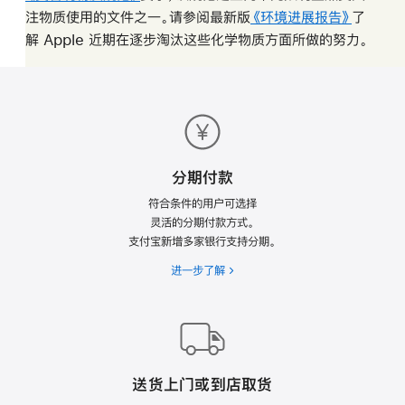
注物质使用的文件之一。请参阅最新版
在
《环境进展报告》
(PDF)
了
解 Apple 近期在逐步淘汰这些化学物质方面所做的
新
努力。
在
窗
新
Apple
口
窗
网
页
中
口
页
打
中
脚
开
打
开
分期付款
符合条件的用户可选择
灵活的分期付款方式。
支付宝新增多家银行支持
分期。
进一步了解
送货上门或到店取货