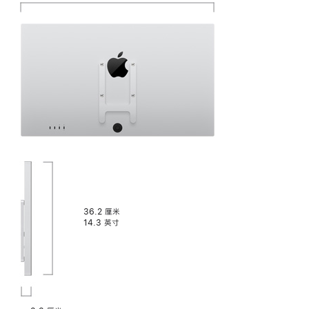
支
高
宽
架
度：
度：
深
度：
36.2 厘米
14.3 英寸