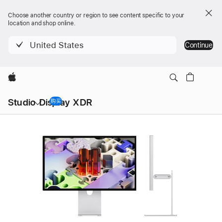
Choose another country or region to see content specific to your
location and shop online.
United States
Continue
Apple
本
地
Studio Display XDR
购买
Studio Display XDR
导
航
菜
Studio
单
Studio
产
Display
Display
品
XDR
XDR
图
像
-
技
术