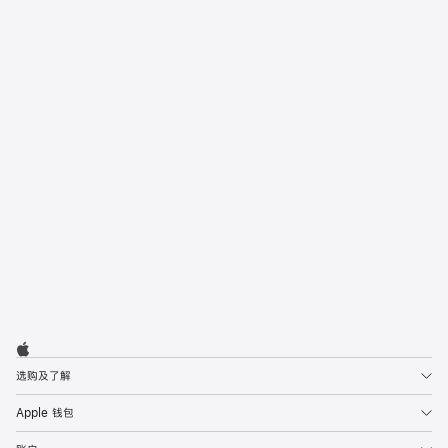
Today at Apple
来 Apple Store 零售店参加免费课程，
进一步探索你爱用的产品。
报名
Apple
Footer

Apple
选购及了解
Apple 钱包