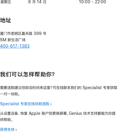
日
三
12
期
月
星期五
星
8 月 14 日
八
10:00 - 22:00
日
四
13
期
月
日
五
14
地址
日
厦门市思明区嘉禾路 399 号
SM 新生活广场
400-617-1383
我们可以怎样帮助你？
需要选购建议但却没时间来店里？可在线联系我们的 Specialist 专家获取
一对一协助。
Specialist 专家在线协助选购
从设置设备、恢复 Apple 账户到更换屏幕，Genius 技术支持都能为你提
供帮助。
获得支持