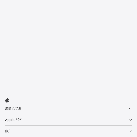
Today at Apple
来 Apple Store 零售店参加免费课程，
进一步探索你爱用的产品。
报名
Apple
Footer

Apple
选购及了解
Apple 钱包
账户