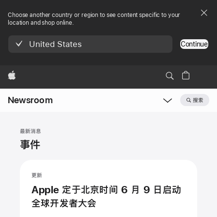
Choose another country or region to see content specific to your
location and shop online.
United States
Continue
Apple
Newsroom
搜索
Open
Newsroom
navigation
最新消息
事件
更新
Apple 定于北京时间 6 月 9 日启动
全球开发者大会