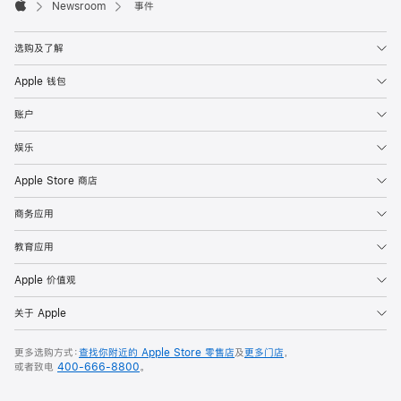
Footer

Newsroom
事件
Apple
Apple
Watch
选购及了解
系
列
Apple 钱包
在
账户
全
球
娱乐
正
Apple Store 商店
式
发
商务应用
售
教育应用
Apple 价值观
关于 Apple
更多选购方式：
查找你附近的 Apple Store 零售店
及
更多门店
，
或者致电
400-666-8800
。