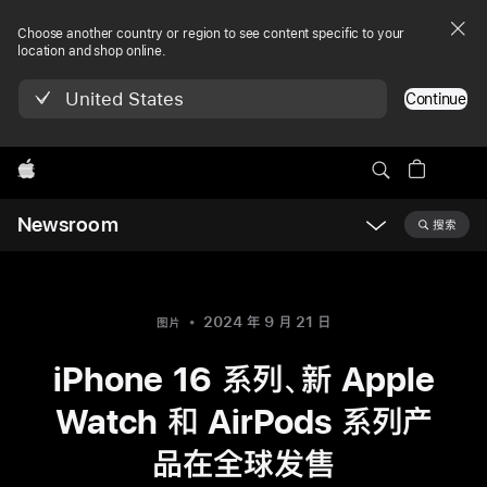
Choose another country or region to see content specific to your
location and shop online.
United States
Continue
Apple
Newsroom
搜索
Open
Newsroom
navigation
2024 年 9 月 21 日
图片
iPhone 16 系列、新 Apple
Watch 和 AirPods 系列产
品在全球发售