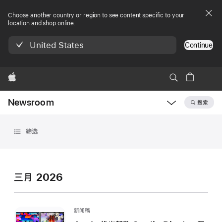
Choose another country or region to see content specific to your
location and shop online.
United States
Continue
Apple
Newsroom
搜索
Open
Newsroom
存
navigation
筛选
档
三月 2026
新闻稿