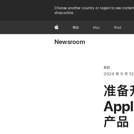
Choose another country or region to see content
shop online.
Apple
商店
Mac
iPad
Newsroom
更新
2024 年 9 月 12
准备升
App
产品