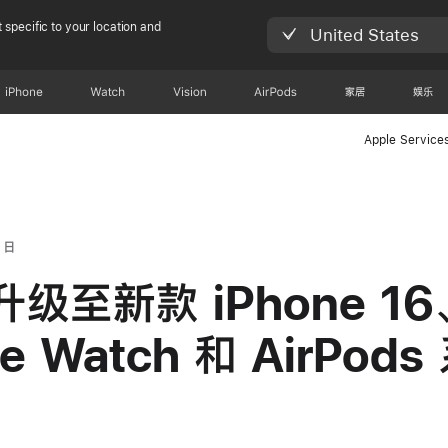
 specific to your location and
United States
iPhone
Watch
Vision
AirPods
家居
娱乐
Apple Service
 日
级至新款 iPhone 16
le Watch 和 AirPods