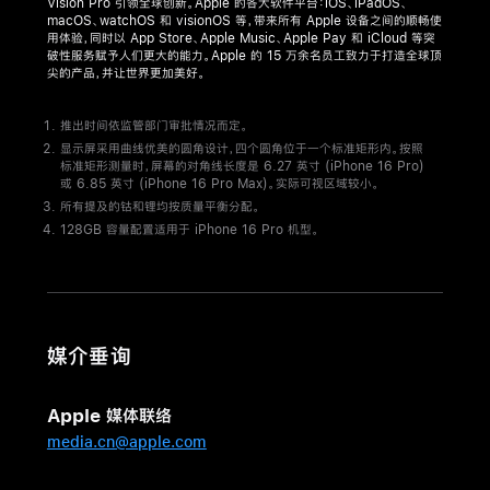
Vision Pro 引领全球创新。Apple 的各大软件平台：iOS、iPadOS、
发
macOS、watchOS 和 visionOS 等，带来所有 Apple 设备之间的顺畅使
用体验，同时以 App Store、Apple Music、Apple Pay 和 iCloud 等突
布
破性服务赋予人们更大的能力。Apple 的 15 万余名员工致力于打造全球顶
iPhone 16 Pro
尖的产品，并让世界更加美好。
和
iPhone 16 Pro Max
推出时间依监管部门审批情况而定。
显示屏采用曲线优美的圆角设计，四个圆角位于一个标准矩形内。按照
依
标准矩形测量时，屏幕的对角线长度是 6.27 英寸 (iPhone 16 Pro)
或 6.85 英寸 (iPhone 16 Pro Max)。实际可视区域较小。
托
所有提及的钴和锂均按质量平衡分配。
A18
128GB 容量配置适用于 iPhone 16 Pro 机型。
Pro
芯
片
和
媒介垂询
领
先
的
Apple 媒体联络
中
media.cn@apple.com
央