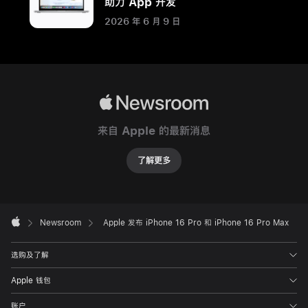
助力 App 开发
控
2026 年 6 月 9 日
制、
创
新
Pro
级
Apple
摄
Newsroom
像
来自 Apple 的最新消息
头
系
了解更多
统
和
Apple
电
Footer

Newsroom
Apple 发布 iPhone 16 Pro 和 iPhone 16 Pro Max
池
Apple
续
选购及了解
航
能
Apple 钱包
力
账户