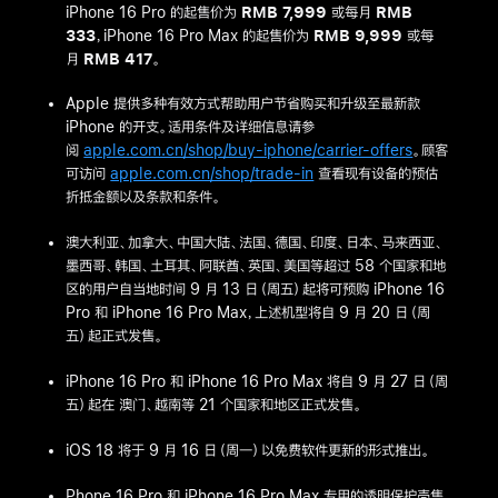
iPhone 16 Pro 的起售价为
RMB 7,999
或每月
RMB
333
，iPhone 16 Pro Max 的起售价为
RMB 9,999
或每
月
RMB 417
。
Apple 提供多种有效方式帮助用户节省购买和升级至最新款
iPhone 的开支。
适用条件及详细信息请参
阅
apple.com.cn/shop/buy-iphone/carrier-offers
。顾客
可访问
apple.com.cn/shop/trade-in
查看现有设备的预估
折抵金额以及条款和条件。
澳大利亚
、
加拿大
、
中国大陆
、
法国
、
德国
、
印度
、
日本
、
马来西亚
、
墨西哥
、
韩国
、
土耳其
、
阿联酋
、
英国
、
美国
等超过 58 个国家和地
区的用户自当地时间 9 月 13 日（周五）起将可预购 iPhone 16
Pro 和 iPhone 16 Pro Max，上述机型将自 9 月 20 日（周
五）起正式发售。
iPhone 16 Pro 和 iPhone 16 Pro Max 将自 9 月 27 日（周
五）起在
澳门
、
越南
等 21 个国家和地区正式发售。
iOS 18 将于 9 月 16 日（周一）以免费软件更新的形式推出。
Phone 16 Pro 和 iPhone 16 Pro Max 专用的透明保护壳售