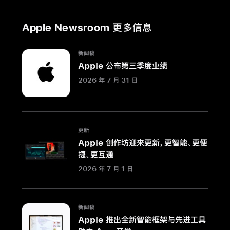
处
理
Apple Newsroom 更多信息
器
性
能，
新闻稿
Apple 公布第三季度业绩
Pro
系
2026 年 7 月 31 日
列
带
来
更
更新
Apple 创作坊迎来更新，更智能、更便
大
捷、更互通
的
2026 年 7 月 1 日
显
示
屏、
相
新闻稿
Apple 推出全新智能框架与先进工具
机