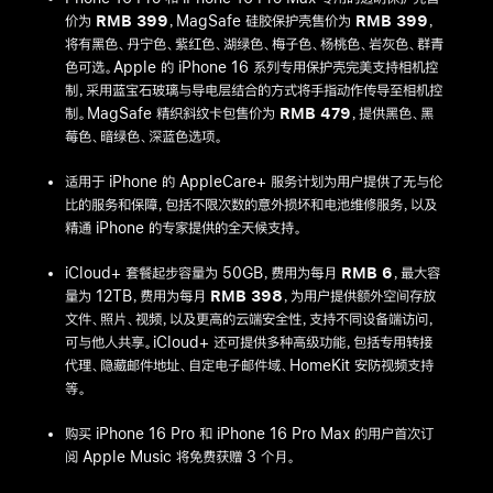
价为
RMB 399
，MagSafe 硅胶保护壳售价为
RMB 399
，
将有黑色、丹宁色、紫红色、湖绿色、梅子色、杨桃色、岩灰色、群青
色可选。Apple 的 iPhone 16 系列专用保护壳完美支持相机控
制，采用蓝宝石玻璃与导电层结合的方式将手指动作传导至相机控
制。MagSafe 精织斜纹卡包售价为
RMB 479
，提供黑色、黑
莓色、暗绿色、深蓝色选项。
适用于 iPhone 的 AppleCare+ 服务计划为用户提供了无与伦
比的服务和保障，包括不限次数的意外损坏和电池维修服务，以及
精通 iPhone 的专家提供的全天候支持。
iCloud+ 套餐起步容量为 50GB，费用为每月
RMB 6
，最大容
量为 12TB，费用为每月
RMB 398
，为用户提供额外空间存放
文件、照片、视频，以及更高的云端安全性，支持不同设备端访问，
可与他人共享。iCloud+ 还可提供多种高级功能，包括专用转接
代理、隐藏邮件地址、自定电子邮件域、HomeKit 安防视频支持
等。
购买 iPhone 16 Pro 和 iPhone 16 Pro Max 的用户首次订
阅 Apple Music 将免费获赠 3 个月。