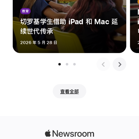
为
全
教育
球
切罗基学生借助 iPad 和 Mac 延
开
续世代传承
发
者
2026 年 5 月 28 日
大
会
的
一
部
分，
查看全部
Apple
每
年
都
会
Apple
向