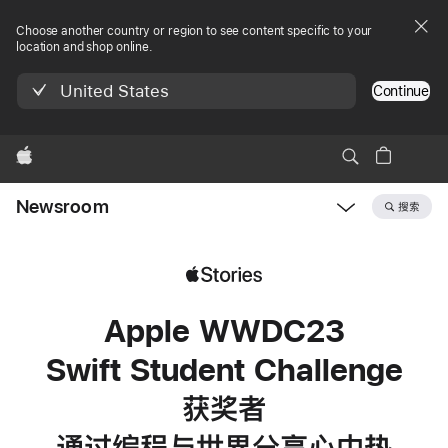
Choose another country or region to see content specific to your
location and shop online.
United States
Continue
Apple
Newsroom
搜索
Open
Newsroom
navigation
Apple WWDC23
Swift Student Challenge
获奖者