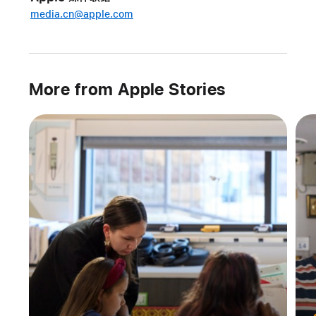
media.cn@apple.com
获
奖
者
通
过
More from Apple Stories
编
程
与
世
界
分
享
心
中
热
爱
作