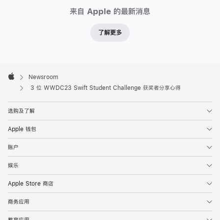
Newsroom
全
来自 Apple 的最新消息
球
学
了解更多
生
发
起
Apple
Footer

Newsroom
挑
Apple
3 位 WWDC23 Swift Student Challenge 获奖者分享心得
战：
使
选购及了解
用
编
Apple 钱包
程
账户
语
言
娱乐
Swift
Apple Store 商店
创
商务应用
作
一