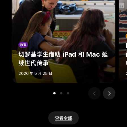
源
管
理
者
依
托
教育
适
切罗基学生借助 iPad 和 Mac 延
应
续世代传承
气
候
2026 年 5 月 28 日
变
化
的
创
新
雨
查看全部
水