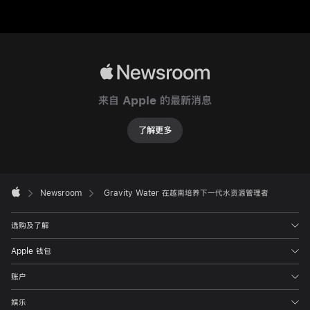
收
集
和
过
Apple
滤
Newsroom
技
来自 Apple 的最新消息
术，
Gravity
了解更多
Water
在
越
Apple
Footer

Newsroom
Gravity Water 在越南培养下一代水资源管理者
南
Apple
和
选购及了解
平
省
Apple 钱包
为
账户
超
过
娱乐