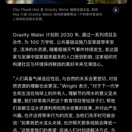
放
Chu Thanh Hoa 是 Gravity Water 越南全国总监。聆听
-
Hoa 介绍 Gravity Water 如何把强降雨这一不利条件变成对
人有利的洁净水资源。
音
频
Gravity Water 计划到 2030 年，通过一系列项目及
-
合作，为 100 万学校、公共基础设施乃至家庭带来安
Chu
全、洁净的水资源。随着极端天气事件持续发生，发达国
家与发展中国家越来越多的人口受到影响，这家组织对
Thanh
构建社区与环境保持联结的美好未来充满信心。
Hoa
“人们具备气候适应性后，与自然的关系会更密切，对自
然资源的理解也会更深。”Wright 表示，“对于下一代学
生和生活在地球上的所有人，理解节约用水的意义至关
重要。我们非常高兴把这个教育项目带给孩子们，帮他
们亲眼见证水资源利用和雨水收集的效果，并对此产生
兴趣。也许这将带来行为的改变，当他们洗手时可能会
说：‘如果我把水龙头关掉，也许明天那条线就会降低一
点。’这就是我们的希望：启迪人们对创造解决方式、与