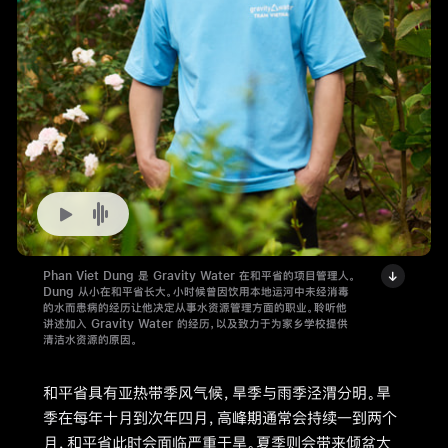
播
放
Phan Viet Dung 是 Gravity Water 在和平省的项目管理人。
-
Dung 从小在和平省长大。小时候曾因饮用本地运河中未经消毒
的水而患病的经历让他决定从事水资源管理方面的职业。聆听他
音
讲述加入 Gravity Water 的经历，以及致力于为家乡学校提供
清洁水资源的原因。
频
-
和平省具有亚热带季风气候，旱季与雨季泾渭分明。旱
Phan
季在每年十月到次年四月，高峰期通常会持续一到两个
Viet
月，和平省此时会面临严重干旱。夏季则会带来倾盆大