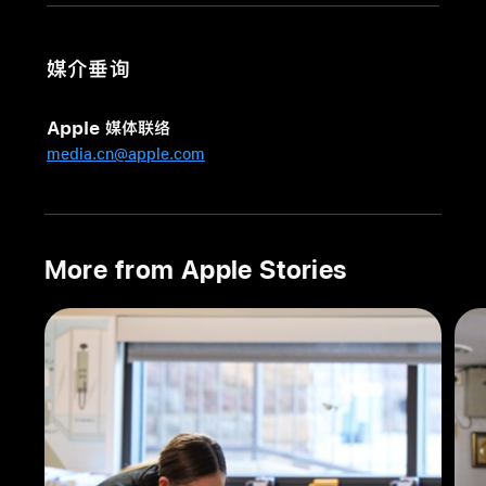
Apple
支
媒介垂询
持
的
Apple 媒体联络
组
media.cn@apple.com
织
Gravity
Water
在
越
More from Apple Stories
南
培
养
下
一
代
水
资