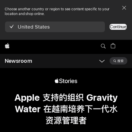
Choose another country or region to see content specific to your
location and shop online.
United States
Continue
Apple
Newsroom
搜索
Open
Newsroom
navigation
Apple 支持的组织 Gravity
Water 在越南培养下一代水
资源管理者