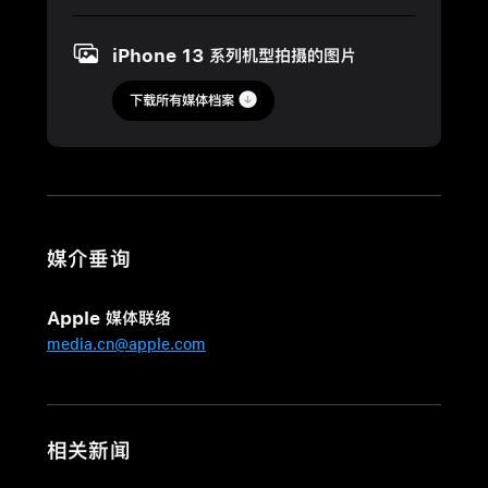
12
月
iPhone 13 系列机型拍摄的图片
10
日
下载所有媒体档案
图
片
用
iPhone
媒介垂询
13
和
Apple 媒体联络
iPhone
media.cn@apple.com
13
Pro
拍
摄：
相关新闻
用
户