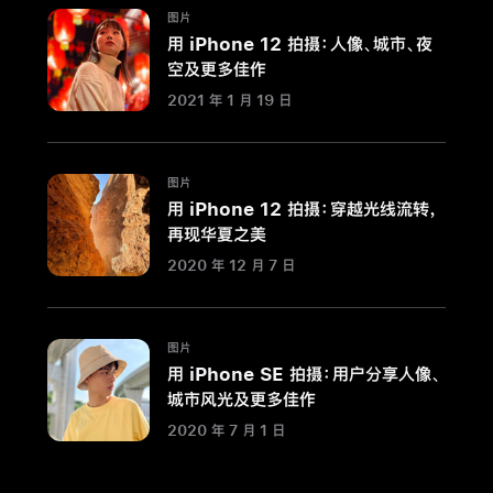
图片
分
用 iPhone 12 拍摄：人像、城市、夜
享
空及更多佳作
人
2021 年 1 月 19 日
像、
风
光、
图片
街
用 iPhone 12 拍摄：穿越光线流转，
拍
再现华夏之美
佳
2020 年 12 月 7 日
作
及
电
图片
影
用 iPhone SE 拍摄：用户分享人像、
效
城市风光及更多佳作
果
2020 年 7 月 1 日
视
频