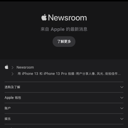
通
过
使
Apple
用
Newsroom
来自 Apple 的最新消息
iPhone
13
了解更多
Pro
Max，
iPhone
Apple
Footer
13

Newsroom
Apple
Pro，
用 iPhone 13 和 iPhone 13 Pro 拍摄：用户分享人像、风光、街拍佳作及电影效果视频
iPhone
选购及了解
13
以
Apple 钱包
及
账户
iPhone
13
娱乐
mini