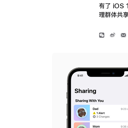
有了 iOS
理群体共