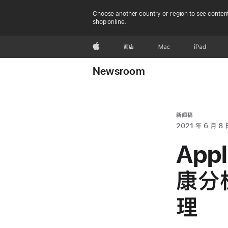
Choose another country or region to see content
shop online.
Apple
商店
Mac
iPad
Newsroom
新闻稿
2021 年 6 月 8 
Ap
康分
理