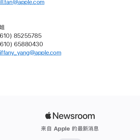
jill.tan@apple.com
小姐
610) 85255785
8610) 65880430
tiffany_yang@apple.com
Apple
Newsroom
来自 Apple 的最新消息