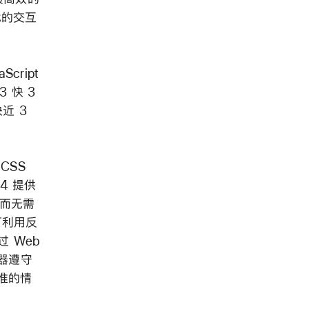
代的交互
cript
3 快 3
快近 3
CSS
4 提供
，而无需
可利用反
过 Web
览器遵守
标准的情