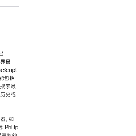
出
世界最
cript
功能包括：
- 搜索最
页历史或
览器，如
hilip
快、最高效的