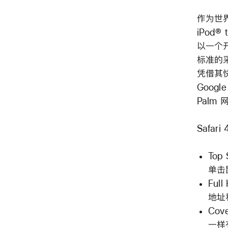
作为世界
iPod®
以一个
标准的采
凭借其快
Googl
Palm 
Safar
To
单击
Ful
地址
Co
一样