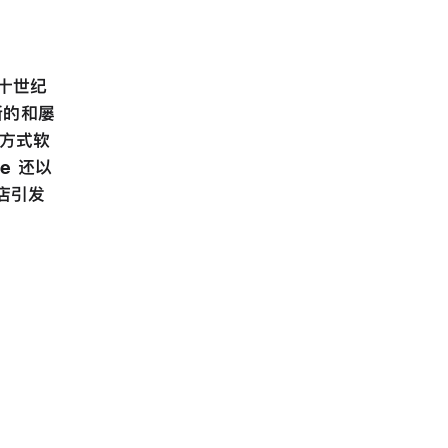
二十世纪
新的和屡
活方式软
e 还以
商店引发