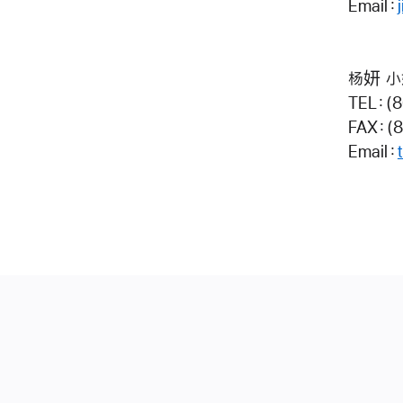
Email：
杨妍 
TEL：(8
FAX：(
Email：