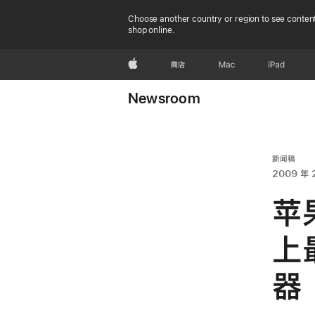
Choose another country or region to see content
shop online.
Apple
商店
Mac
iPad
Newsroom
新闻稿
2009 年 
苹果
上
器