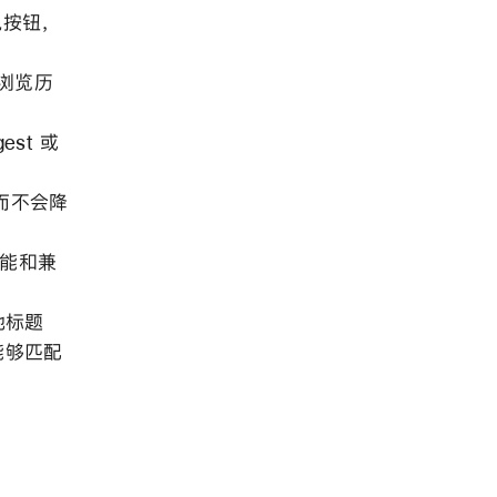
观按钮，
签和浏览历
est 或
，而不会降
性能和兼
本地标题
 能够匹配