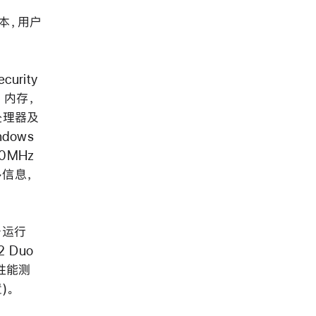
版本，用户
curity
B 内存，
 处理器及
ndows
00MHz
多信息，
台运行
2 Duo
 性能测
)。