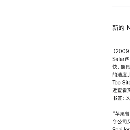
新的 N
（200
Safar
快、最具创
的速度比
Top S
近查看页
书签；以
“苹果曾
今公司又
Schil