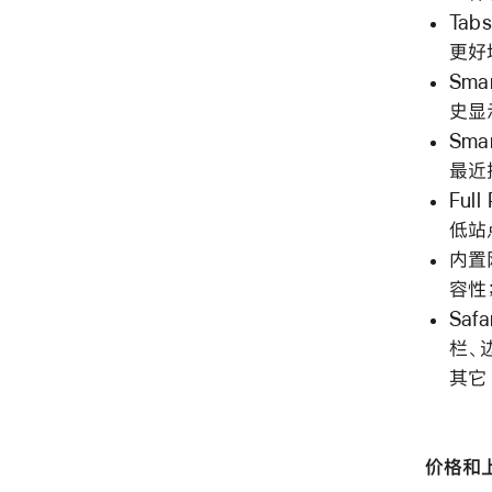
Ta
更好
Sma
史显
Sma
最近
Fu
低站
内置
容性
Saf
栏、
其它 
价格和