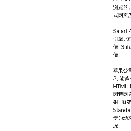
浏览器，
式网页应
Safar
引擎，该引
倍。Saf
倍。
苹果公司
3，能够
HTM
因特网连
射、渐变
Stan
专为动态
况。