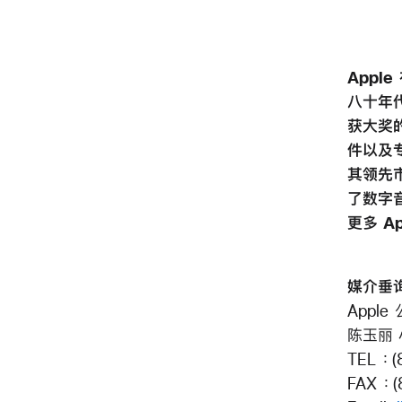
Appl
八十年代
获大奖的
件以及专
其领先市
了数字音
更多 A
媒
Apple
陈玉丽
TEL ：(
FAX ：(