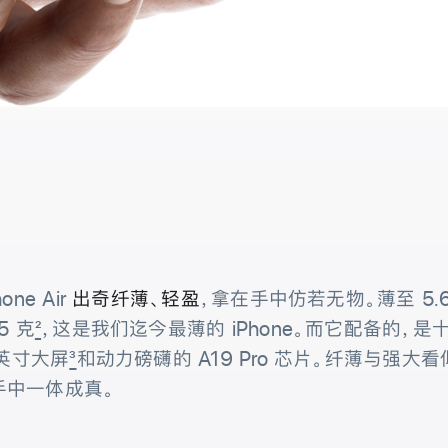
one Air
出奇纤薄、轻盈
，拿在手中仿若无物。薄至 5.6
65
克
2
，
这是我们迄今最薄的 iPhone。而它配备的，是
 英寸大屏
3
和动力磅礴的 A19 Pro 芯片。纤薄与强大看
手中一体
成真。