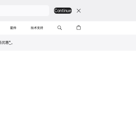
Continue
探索
购买
配件
技术支持
抵优惠
*
。
RMB 7999 起或
购买
RMB 334/月 (24 期) 起
**