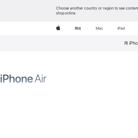
Choose another country or region to see content
shop online.
iPhone Air
Apple
商店
Mac
iPad
用 iPh
iPho