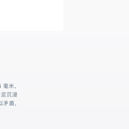
 毫米，
十足沉浸
似矛盾，