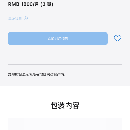
RMB 1800/月 (3 期)
更多信息
(iPhone 16
128GB
群
青
添加到购物袋
色
ultramarine
128gb
的
分
期
付
结账时会显示你所在地区的送货详情。
款
选
项)
包装内容