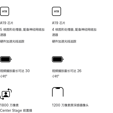
可
以
更
快
A19 芯片
A19 芯片
捷
5 核图形处理器，配备神经网络加
4 核图形处理器，配备神经网络加
地
速器
速器
取
用
硬件加速光线追踪
硬件加速光线追踪
照
片
和
视
频
视频播放最长可达 30
视频播放最长可达 26
工
小时
7
小时
7
具
脚
脚
的
注
注
相
机
控
制。
1800 万像素
1200 万像素原深感摄像头
Center Stage 前置摄