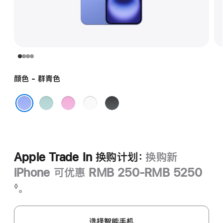
颜色 - 群青色
深
粉
白
黑
青
色
色
色
群青色
色
Apple Trade In 换购计划：
换购新
iPhone 可优惠 RMB 250-RMB 5250
脚
。
◊
注
选择智能手机