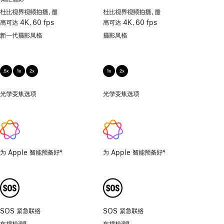
支
杜比视界视频拍摄，最
杜比视界视频拍摄，最
持
高可达 4K，60 fps
高可达 4K，60 fps
微
新一代摄影风格
摄影风格
距
摄
影
光学变焦选项
.5x、
光学变焦选项
1x、
1x、
2x
2x
为 Apple 智能预备好
4
为 Apple 智能预备好
4
脚
脚
注
注
SOS 紧急联络
SOS 紧急联络
车祸检测
5
车祸检测
5