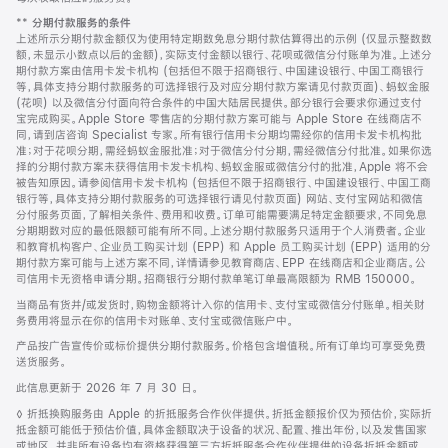
页
脚
**
分期付款服务的条件
脚
注
上述所示分期付款金额仅为使用特定期数免息分期付款估算得出的示例 (仅显示整数数
额，未显示小数点以后的金额)，实际支付金额以银行、花呗或微信分付账单为准。上述分
期付款方案由信用卡发卡机构 (包括但不限于招商银行、中国建设银行、中国工商银行
等，具体支持分期付款服务的可选择银行及对应分期付款方案请见付款页面)、蚂蚁金服
(花呗) 以及微信分付面向符合条件的中国大陆居民提供。部分银行会要求你通过支付
宝完成购买。Apple Store 零售店的分期付款方案可能与 Apple Store 在线商店不
同，请到店咨询 Specialist 专家。所有银行信用卡分期均需经你的信用卡发卡机构批
准；对于花呗分期，需经蚂蚁金服批准；对于微信分付分期，需经微信分付批准。如果你选
择的分期付款方案未获得信用卡发卡机构、蚂蚁金服或微信分付的批准，Apple 将不会
被告知原因。请参阅信用卡发卡机构 (包括但不限于招商银行、中国建设银行、中国工商
银行等，具体支持分期付款服务的可选择银行请见付款页面) 网站、支付宝网站和微信
分付服务页面，了解相关条件、费用和收费。订单可能需要满足特定金额要求，不同免息
分期期数对应的最低限额可能有所不同。上述分期付款服务只适用于个人消费者。企业
和教育机构客户、企业员工购买计划 (EPP) 和 Apple 员工购买计划 (EPP) 适用的分
期付款方案可能与上述方案不同，详情请参见教育商店、EPP 在线商店和企业商店。公
司信用卡无资格申请分期。招商银行分期付款单笔订单最高限额为 RMB 150000。
当商品有货并/或发货时，购物金额将计入你的信用卡、支付宝或微信分付账单。相关财
务费用将显示在你的信用卡对账单、支付宝或微信账户中。
产品按广告宣传价或标价提供分期付款服务。价格包含增值税。所有订单均可享受免费
送货服务。
此信息更新于 2026 年 7 月 30 日。
脚
◊ 折抵换购服务由 Apple 的折抵服务合作伙伴提供。折抵金额报价仅为预估价，实际折
注
抵金额可能低于预估价值，具体金额取决于设备的状况、配置、推出年份，以及发售国家
或地区。并非所有设备均有资格获得第三方折抵服务合作伙伴提供的设备折抵金额或