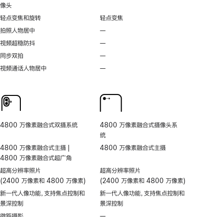
像头
轻点变焦和旋转
轻点变焦
拍照人物居中
—
不
支
视频超稳防抖
—
不
持
支
同步双拍
—
不
拍
持
支
视频通话人物居中
—
无
照
视
持
视
人
频
同
频
物
超
步
通
居
稳
双
话
中
防
拍
人
抖
4800 万像素融合式双摄系统
4800 万像素融合式摄像头系
物
统
居
4800 万像素融合式主摄 |
4800 万像素融合式主摄
中
4800 万像素融合式超广角
超高分辨率照片
超高分辨率照片
(2400 万像素和 4800 万像素)
(2400 万像素和 4800 万像素)
新一代人像功能，支持焦点控制和
新一代人像功能，支持焦点控制和
景深控制
景深控制
微距摄影
—
不