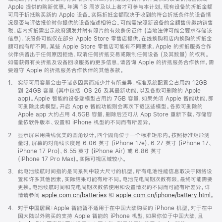
Apple 提供的购新优惠。年满 18 周岁及以上者才可参与本计划。现有设备的折抵金额
可用于折抵购买新的 Apple 设备。实际折抵金额取决于收到的符合折抵条件的设备情
况是否与评估报价时你提供的设备描述相符合。可能需按照新设备的全额售价缴纳销售
税。店内折抵需出示政府颁发并附有照片的有效身份证件 (当地法律可能会要求存储该
信息)。该服务可能仅在部分 Apple Store 零售店提供，在线换购和店内换购的折抵金
额可能有所不同。某些 Apple Store 零售店可能有不同要求。Apple 的折抵服务合作
伙伴保留出于任何原因拒绝、取消任何折抵交易或限制任何设备 (及其数量) 的权利。
如需获得有关折抵及设备回收服务的更多信息，请咨询 Apple 的折抵服务合作伙伴。需
要遵守 Apple 的折抵服务合作伙伴的其他条款。
脚
1.
实际可用容量会由于诸多因素而减少并有所差异。标准系统配置会占用约 12GB
注
到 24GB 容量 (其中包括 iOS 26 及其最新功能，以及各款可删除的 Apple
app)。Apple 智能的设备端模型占用约 7GB 容量，如果关闭 Apple 智能功能，即
可删除此类模型。开启 Apple 智能功能则会再次下载这些模型。各款可删除的
Apple app 大约占用 4.5GB 容量，删除后还可从 App Store 重新下载。存储容
量依软件版本、设置和 iPhone 机型的不同而有所差异。
脚
2.
显示屏采用曲线优美的圆角设计，四个圆角位于一个标准矩形内。按照标准矩形测
注
量时，屏幕的对角线长度是 6.06 英寸 (iPhone 17e)、6.27 英寸 (iPhone 17、
iPhone 17 Pro)、6.55 英寸 (iPhone Air) 或 6.86 英寸
(iPhone 17 Pro Max)。实际可视区域较小。
脚
3.
此电池续航时间指的是同系列中较大尺寸的机型。所有电池性能信息取决于网络设
注
置和许多其他因素，实际结果可能有所不同。电池充电周期次数有限，最终可能需要
更换。电池续航时间和充电周期次数依使用和设置情况的不同而可能有所差异。详
情请参阅
apple.com.cn/batteries
和
apple.com.cn/iphone/battery.html
。
脚
4.
对于中国居民：
Apple 智能暂不适用于在中国大陆购买的 iPhone 机型。对于在中
注
国大陆以外购买的支持 Apple 智能的 iPhone 机型，如果你位于中国大陆，且