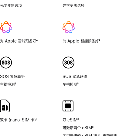
光学变焦选项
0.5
光学变焦选项
1x、
倍，
2x
1
倍，
2
倍，
为 Apple 智能预备好
4
为 Apple 智能预备好
4
4
脚
脚
倍，
注
注
8
倍。
SOS 紧急联络
SOS 紧急联络
车祸检测
5
车祸检测
5
脚
脚
注
注
双卡 (nano-SIM 卡)
6
双 eSIM
8
脚
脚
可激活两个 eSIM
8
注
注
脚
采用先进的 eSIM 技术，更简便也