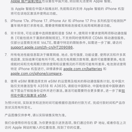
Apple 账户国家/地区
也设置在中国大陆，则目前无法使用 Apple 智能。
当 Apple 智能在中国大陆推出时，先前购买的支持 Apple 智能的 iPhone 机型
将可在该地区激活并使用此功能。
脚
5.
iPhone 17e、iPhone 17、iPhone Air 和 iPhone 17 Pro 系列机型可检测到严
注
重车祸并拨打求救电话。需要使用蜂窝网络连接或无线局域网通话功能。
脚
6.
双卡双待。可在设置中选择数据和语音 SIM 卡。使用双卡要求使用两项移动通信服
注
务 (可能包括关于漫游的限制规定)。不支持同时使用两项 CDMA 移动通信服务。
仅部分运营商支持双 VoLTE。需遵守特定的限制条件。如需进一步了解，请访问
support.apple.com/zh-cn/HT209086
。
脚
7.
所有电池性能信息取决于蜂窝网络、地点、信号强度、功能设置、使用状况和许多其
注
他因素，实际结果可能有所不同。电池充电周期次数有限，最终可能需要更换。电池
续航时间和充电周期次数依使用和设置情况的不同而可能有所差异。电池测试使用
特定 iPhone 机型进行。详情请参阅
apple.com.cn/batteries
和
apple.com.cn/iphone/compare
。
脚
8.
使用 eSIM 需要选择支持 eSIM 的运营商及相关的移动通信服务计划。在中国大
注
陆仅支持激活型号 A3518 和 A3635。请前往中国移动、中国电信或中国联通的
线下营业厅核验身份证件并进行激活。激活可能需要符合更多要求。进一步了解
如
何在中国大陆激活 eSIM
。
为预计时间，实际发货和送货时间可能根据你选择的付款方式、完成付款时间和产品存
货状况而有所变化。
产品图像仅供参考，请以实际销售实物为准。
我们会使用你所在位置，为你更快显示送货选项。我们通过你的 IP 地址，或者你在上次
访问 Apple 网站时输入的位置信息，找到了你的位置。