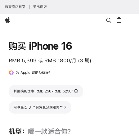
教育商店首页
退出商店
Apple
购买 iPhone 16
RMB 5,399
或
RMB 1800/月 (3 期)
为 Apple 智能预备好
脚
4
注
脚注
折抵换购优惠 RMB 250-RMB 5250
◊
脚注
**
可享最长 3 个月免息分期服务
(在新窗口中打开)
机型：
哪一款适合你？