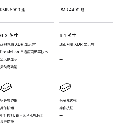
RMB 5999 起
RMB 4499 起
6.3 英寸
6.1 英寸
超视网膜 XDR 显示屏
2
超视网膜 XDR 显示屏
2
脚
脚
ProMotion 自适应刷新率技术
—
不
注
注
支
全天候显示
—
不
持
支
灵动岛功能
—
不
ProMotion
持
支
自
全
持
适
天
灵
应
候
动
刷
显
岛
新
铝金属边框
铝金属边框
示
功
率
操作按钮
操作按钮
能
技
相机控制，取用照片和视频工
—
不
术
具更快捷
支
持