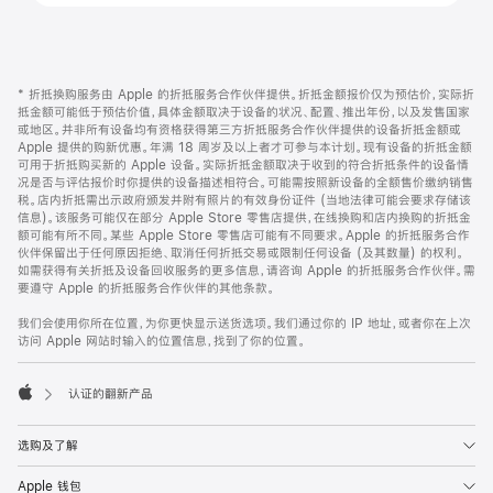
网
脚
* 折抵换购服务由 Apple 的折抵服务合作伙伴提供。折抵金额报价仅为预估价，实际折
注
页
抵金额可能低于预估价值，具体金额取决于设备的状况、配置、推出年份，以及发售国家
页
或地区。并非所有设备均有资格获得第三方折抵服务合作伙伴提供的设备折抵金额或
Apple 提供的购新优惠。年满 18 周岁及以上者才可参与本计划。现有设备的折抵金额
脚
可用于折抵购买新的 Apple 设备。实际折抵金额取决于收到的符合折抵条件的设备情
况是否与评估报价时你提供的设备描述相符合。可能需按照新设备的全额售价缴纳销售
税。店内折抵需出示政府颁发并附有照片的有效身份证件 (当地法律可能会要求存储该
信息)。该服务可能仅在部分 Apple Store 零售店提供，在线换购和店内换购的折抵金
额可能有所不同。某些 Apple Store 零售店可能有不同要求。Apple 的折抵服务合作
伙伴保留出于任何原因拒绝、取消任何折抵交易或限制任何设备 (及其数量) 的权利。
如需获得有关折抵及设备回收服务的更多信息，请咨询 Apple 的折抵服务合作伙伴。需
要遵守 Apple 的折抵服务合作伙伴的其他条款。
我们会使用你所在位置，为你更快显示送货选项。我们通过你的 IP 地址，或者你在上次
访问 Apple 网站时输入的位置信息，找到了你的位置。
认证的翻新产品
Apple
选购及了解
Apple 钱包