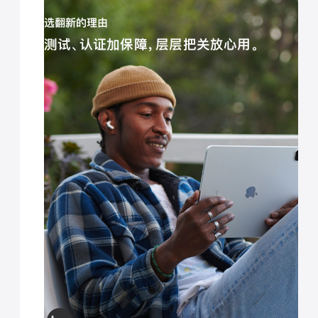
进
进
选翻新的理由
一
一
测试、认证加保障，层层把关放心用。
步
步
了
了
解
解