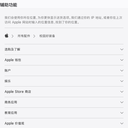
辅助功能
网
脚
我们会使用你所在位置，为你更快显示送货选项。我们通过你的 IP 地址，或者你在上次
注
页
访问 Apple 网站时输入的位置信息，找到了你的位置。
页
脚
所有配件
校园好装备
Apple
选购及了解
Apple 钱包
账户
娱乐
Apple Store 商店
商务应用
教育应用
Apple 价值观