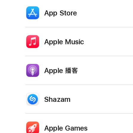
App Store
App Store 支持以下多项辅助功能。
进一步了解
App S
。
Apple Music
支持功能
Apple Music 支持以下多项辅助功能。
进一步了解
App
。
Apple 播客
旁白
语音控制
更大字体
充足对比度
支持功能
Apple 播客支持以下多项辅助功能。
进一步了解
Apple
。
深色界面
不单靠颜色进行区分
Shazam
减弱动态效果
旁白
语音控制
更大字体
充足对比度
支持功能
Shazam 支持以下多项辅助功能。
进一步了解
Shazam
。
深色界面
不单靠颜色进行区分
所列各项辅助功能可能仅适用于部分平台的 App Store
Apple Games
减弱动态效果
字幕
旁白
语音控制