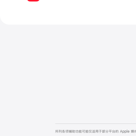
充足对比度
深色界面
支持功能
Apple Games 支持以下多项辅助功能。
进一步了解
Ap
。
不单靠颜色进行区分
减弱动态效果
所列各项辅助功能可能仅适用于部分平台的 Apple Mus
字幕
旁白
语音控制
Apple
更大字体
充足对比度
支持功能
网
页
深色界面
不单靠颜色进行区分
所列各项辅助功能可能仅适用于部分平台的 Apple 播客
页
脚
减弱动态效果
字幕
旁白
充足对比度
深色界面
减弱动态效果
不单靠颜色进行区分
所列各项辅助功能可能仅适用于部分平台的 Shazam。
所列各项辅助功能可能仅适用于部分平台的 Apple Gam
所列各项辅助功能可能仅适用于部分平台的 Apple 媒