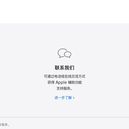
ple Games
ic。
。
联系我们
可通过电话或在线交流方式
获得 Apple 辅助功能
支持服务。
进一步了解
如
es。
何
联
系
Apple
体服务。
获