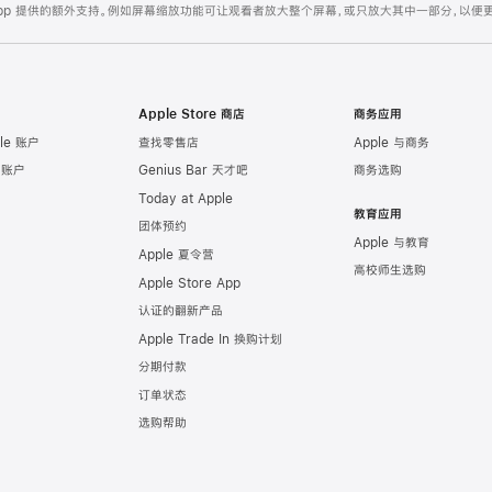
 app 提供的额外支持。例如屏幕缩放功能可让观看者放大整个屏幕，或只放大其中一部分，以便
取
辅
助
功
能
Apple Store 商店
商务应用
支
le 账户
查找零售店
Apple 与商务
持
e 账户
Genius Bar 天才吧
商务选购
Today at Apple
教育应用
团体预约
Apple 与教育
Apple 夏令营
高校师生选购
Apple Store App
认证的翻新产品
Apple Trade In 换购计划
分期付款
订单状态
选购帮助