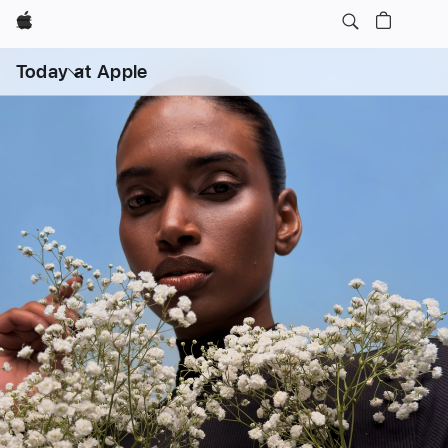
Apple
打
开
Today at Apple
菜
单