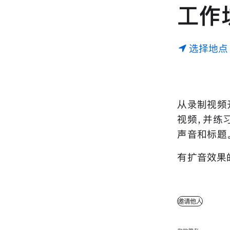
工⁠作⁠
选择地点
从录⁠制视⁠频开
视⁠频⁠，并练⁠
声⁠音和标⁠题⁠
有扩音效果
邀请他人