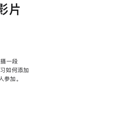
影⁠片
拍⁠摄一⁠段
⁠习如⁠何添⁠加
人参⁠加⁠。