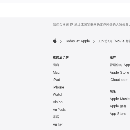
Apple
Footer
我们会根据 IP 地址或浏览器来确定你所处的大致位
Today at Apple
工⁠作⁠坊⁠：用 iMovie 剪
Apple
选购及了解
账户
商店
管理你的 App
Mac
Apple Stor
iPad
iCloud.com
iPhone
娱乐
Watch
Apple Music
Vision
Apple 播客
AirPods
App Store
家居
AirTag