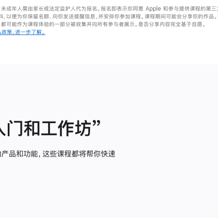
名，未成年人需由家长或法定监护人代为报名。报名即表示你同意 Apple 和参与提供课程的第三方根
料，以便为你保留名额、向你发送提醒信息，并安排你参加课程。课程期间可能会分享你的作品
，都可能作为课程体验的一部分被收集并向所有参与者展示。是否分享内容完全基于自愿。
隐私政策，进一步了解。
入门和工作坊”
新的产品和功能，这些课程都将帮你快速