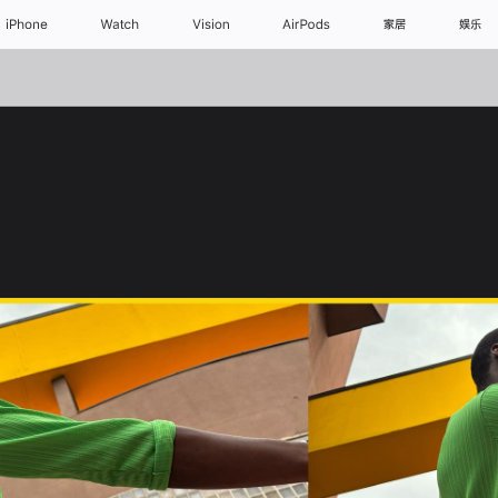
iPhone
Watch
Vision
AirPods
家居
娱乐