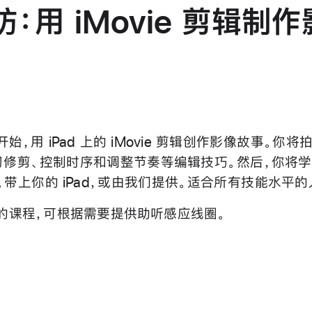
坊⁠：用 iMovie 剪⁠辑制⁠作
⁠始⁠，用 iPad 上的 iMovie 剪⁠辑创⁠作影⁠像故⁠事⁠。你⁠将
习修⁠剪⁠、控⁠制时⁠序和调⁠整节⁠奏等编⁠辑技⁠巧⁠。然⁠后⁠，你⁠将学
。带⁠上你⁠的 iPad⁠，或由我⁠们提⁠供⁠。适⁠合所⁠有技⁠能水⁠平的
的课程，可根据需要提供助听感应线圈。