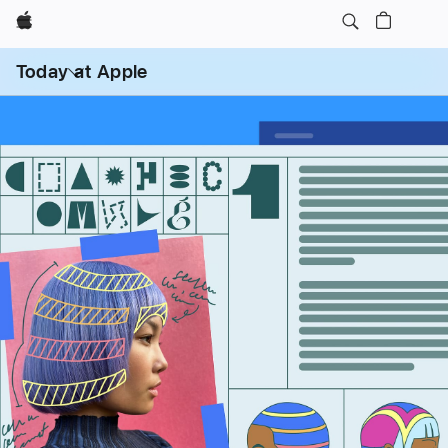
Apple
打
开
Today at Apple
菜
单