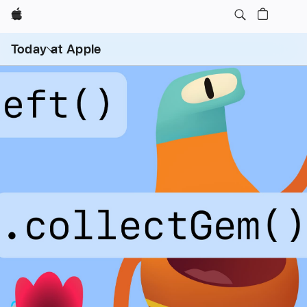
Apple
打
开
Today at Apple
菜
单