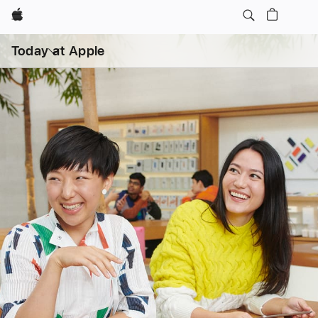
Apple
打
开
Today at Apple
菜
单