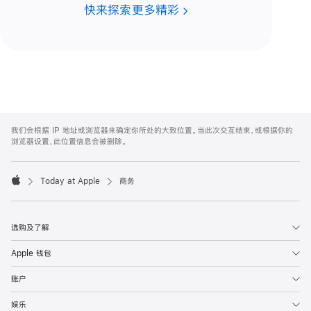
快来探索更多精彩
Apple
Footer
我们会根据 IP 地址或浏览器来确定你所处的大致位置。当此次交互结束，或根据你的
浏览器设置，此位置信息会被删除。
Today at Apple
商务
Apple
选购及了解
Apple 钱包
账户
娱乐