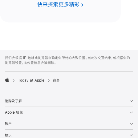
快来探索更多精彩
Apple
Footer
我们会根据 IP 地址或浏览器来确定你所处的大致位置。当此次交互结束，或根据你的
浏览器设置，此位置信息会被删除。
Today at Apple
商务
Apple
选购及了解
Apple 钱包
账户
娱乐