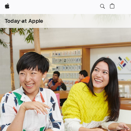
Apple
打
开
Today at Apple
菜
单