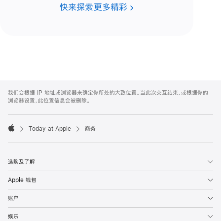
快来探索更多精彩
Apple
Footer
我们会根据 IP 地址或浏览器来确定你所处的大致位置。当此次交互结束，或根据你的
浏览器设置，此位置信息会被删除。
Today at Apple
商务
Apple
选购及了解
Apple 钱包
账户
娱乐