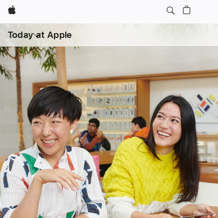
Apple
打
开
Today at Apple
菜
单