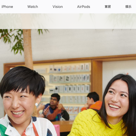
iPhone
Watch
Vision
AirPods
家居
娱乐