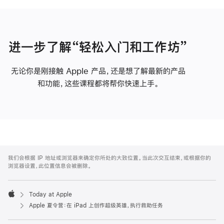
进一步了解“轻松入门和工作坊”
无论你是刚接触 Apple 产品，还是想了解最新的产品
和功能，这些课程都将帮你快速上手。
Apple
Footer
我们会根据 IP 地址或浏览器来确定你所处的大致位置。当此次交互结束，或根据你的
浏览器设置，此位置信息会被删除。
Today at Apple
Apple
Apple 夏令营：在 iPad 上创作超级英雄，执行救助任务