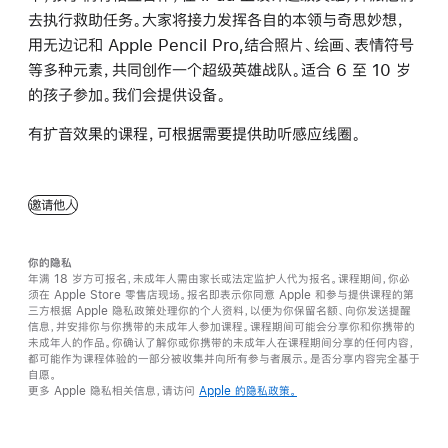
去执行救助任务。大家将接力发挥各自的本领与奇思妙想，
用无边记和 Apple Pencil Pro,结合照片、绘画、表情符号
等多种元素，共同创作一个超级英雄战队。适合 6 至 10 岁
的孩子参加。我们会提供设备。
有扩音效果的课程，可根据需要提供助听感应线圈。
邀请他人
你的隐私
年满 18 岁方可报名，未成年人需由家长或法定监护人代为报名。课程期间，你必
须在 Apple Store 零售店现场。报名即表示你同意 Apple 和参与提供课程的第
三方根据 Apple 隐私政策处理你的个人资料，以便为你保留名额、向你发送提醒
信息，并安排你与你携带的未成年人参加课程。课程期间可能会分享你和你携带的
未成年人的作品。你确认了解你或你携带的未成年人在课程期间分享的任何内容，
都可能作为课程体验的一部分被收集并向所有参与者展示。是否分享内容完全基于
自愿。
更多 Apple 隐私相关信息，请访问
Apple 的隐私政策。