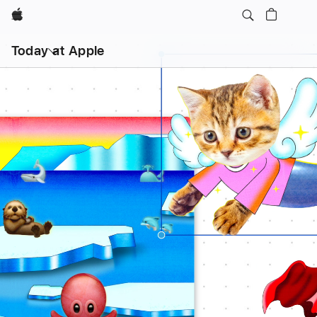
Apple
打
开
Today at Apple
菜
单