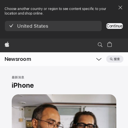
Choose another country or region to see content specific to your
location and shop online.
United States
Continue
Apple
Newsroom
搜索
Open
Newsroom
navigation
最新消息
iPhone