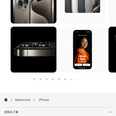
Apple
Footer

Newsroom
iPhone
Apple
选购及了解