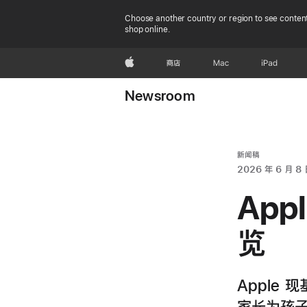
Choose another country or region to see content
shop online.
Apple
商店
Mac
iPad
Newsroom
新闻稿
2026 年 6 月 8 
Ap
览
Apple
家长为孩