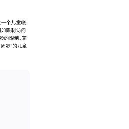
立一个儿童帐
例如限制访问
年龄的限制。家
 周岁
的儿童
1