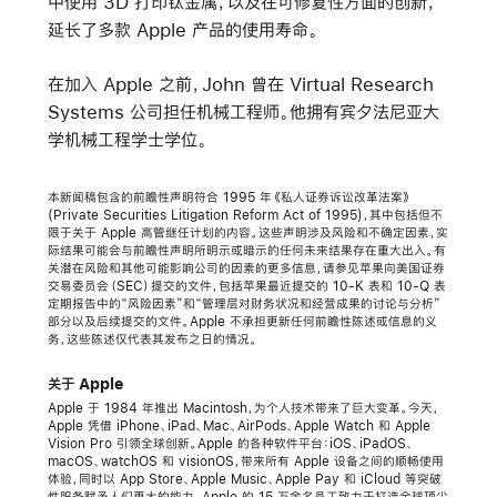
中使用 3D 打印钛金属，以及在可修复性方面的创新，
延长了多款 Apple 产品的使用寿命。
在加入 Apple 之前，John 曾在 Virtual Research
Systems 公司担任机械工程师。他拥有宾夕法尼亚大
学机械工程学士学位。
本新闻稿包含的前瞻性声明符合 1995 年《私人证券诉讼改革法案》
(Private Securities Litigation Reform Act of 1995)，其中包括但不
限于关于 Apple 高管继任计划的内容。这些声明涉及风险和不确定因素，实
际结果可能会与前瞻性声明所明示或暗示的任何未来结果存在重大出入。有
关潜在风险和其他可能影响公司的因素的更多信息，请参见苹果向美国证券
交易委员会（SEC）提交的文件，包括苹果最近提交的 10-K 表和 10-Q 表
定期报告中的“风险因素”和“管理层对财务状况和经营成果的讨论与分析”
部分以及后续提交的文件。Apple 不承担更新任何前瞻性陈述或信息的义
务，这些陈述仅代表其发布之日的情况。
关于 Apple
Apple 于 1984 年推出 Macintosh，为个人技术带来了巨大变革。今天，
Apple 凭借 iPhone、iPad、Mac、AirPods、Apple Watch 和 Apple
Vision Pro 引领全球创新。Apple 的各种软件平台：iOS、iPadOS、
macOS、watchOS 和 visionOS，带来所有 Apple 设备之间的顺畅使用
体验，同时以 App Store、Apple Music、Apple Pay 和 iCloud 等突破
性服务赋予人们更大的能力。Apple 的 15 万余名员工致力于打造全球顶尖