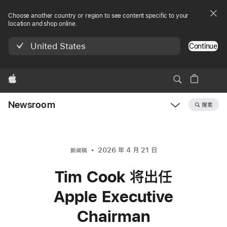
Choose another country or region to see content specific to your
location and shop online.
United States
Continue
Apple
Newsroom
搜索
Open
Newsroom
navigation
2026 年 4 月 21 日
新闻稿
Tim Cook 将出任
Apple Executive
Chairman