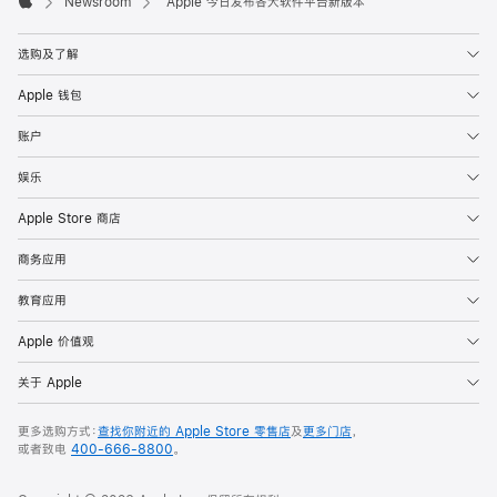
Newsroom
Apple 今日发布各大软件平台新版本
心
Apple
的
选购及了解
新
特
Apple 钱包
性
账户
与
功
娱乐
能，
Apple Store 商店
并
推
商务应用
出
教育应用
基
于
Apple 价值观
Liquid
关于 Apple
Glass
的
更多选购方式：
查找你附近的 Apple Store 零售店
及
更多门店
，
精
或者致电
400-666-8800
。
美