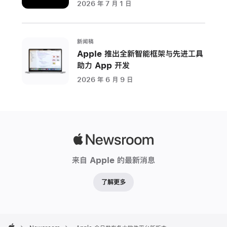
各
2026 年 7 月 1 日
大
软
件
新闻稿
平
Apple 推出全新智能框架与先进工具
助力 App 开发
台：
iOS、
2026 年 6 月 9 日
iPadOS、
macOS、
watchOS
和
Apple
visionOS
Newsroom
发
来自 Apple 的最新消息
布
了
了解更多
激
动
人
Apple
Footer
