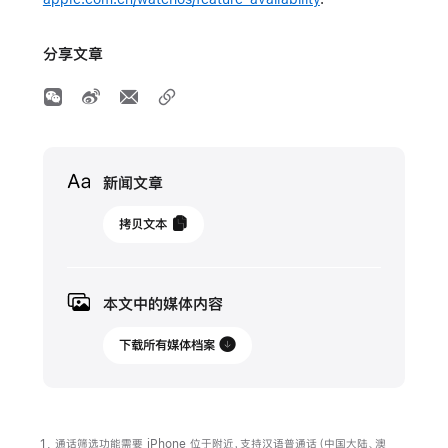
分享文章
Media
新闻文章
2025
拷贝文本
年
9
月
本文中的媒体内容
16
日
下载所有媒体档案
更
新
Apple
通话筛选功能需要 iPhone 位于附近，支持汉语普通话（中国大陆、澳