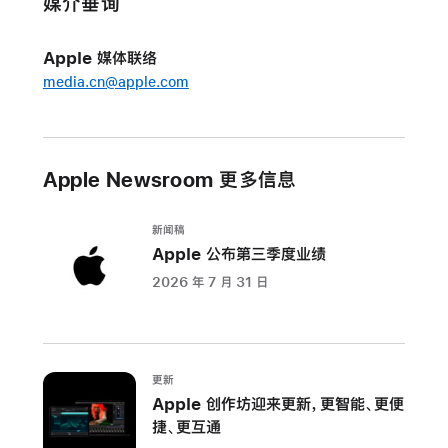
媒介垂询
来
惊
Apple 媒体联络
艳
media.cn@apple.com
新
设
计
及
Apple Newsroom 更多信息
丰
富
新闻稿
强
Apple 公布第三季度业绩
大
2026 年 7 月 31 日
功
能
Apple
今
更新
日
Apple 创作坊迎来更新，更智能、更便
捷、更互通
为