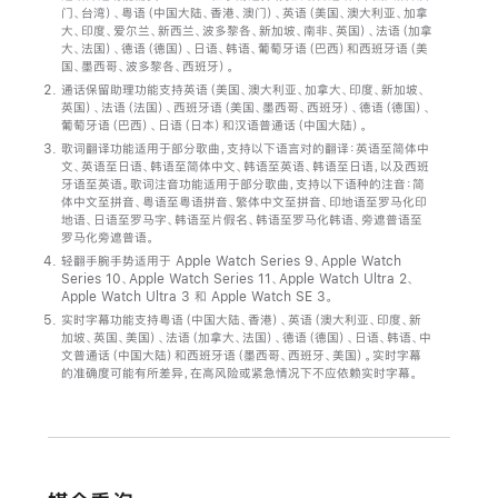
门、台湾）、粤语（中国大陆、香港、澳门）、英语（美国、澳大利亚、加拿
今
大、印度、爱尔兰、新西兰、波多黎各、新加坡、南非、英国）、法语（加拿
大、法国）、德语（德国）、日语、韩语、葡萄牙语（巴西）和西班牙语（美
日
国、墨西哥、波多黎各、西班牙）。
发
通话保留助理功能支持英语（美国、澳大利亚、加拿大、印度、新加坡、
布
英国）、法语（法国）、西班牙语（美国、墨西哥、西班牙）、德语（德国）、
葡萄牙语（巴西）、日语（日本）和汉语普通话（中国大陆）。
各
歌词翻译功能适用于部分歌曲，支持以下语言对的翻译：英语至简体中
大
文、英语至日语、韩语至简体中文、韩语至英语、韩语至日语，以及西班
牙语至英语。歌词注音功能适用于部分歌曲，支持以下语种的注音：简
软
体中文至拼音、粤语至粤语拼音、繁体中文至拼音、印地语至罗马化印
件
地语、日语至罗马字、韩语至片假名、韩语至罗马化韩语、旁遮普语至
罗马化旁遮普语。
平
轻翻手腕手势适用于 Apple Watch Series 9、Apple Watch
台
Series 10、Apple Watch Series 11、Apple Watch Ultra 2、
Apple Watch Ultra 3 和 Apple Watch SE 3。
新
实时字幕功能支持粤语（中国大陆、香港）、英语（澳大利亚、印度、新
版
加坡、英国、美国）、法语（加拿大、法国）、德语（德国）、日语、韩语、中
文普通话（中国大陆）和西班牙语（墨西哥、西班牙、美国）。实时字幕
本
的准确度可能有所差异，在高风险或紧急情况下不应依赖实时字幕。
为
用
户
带