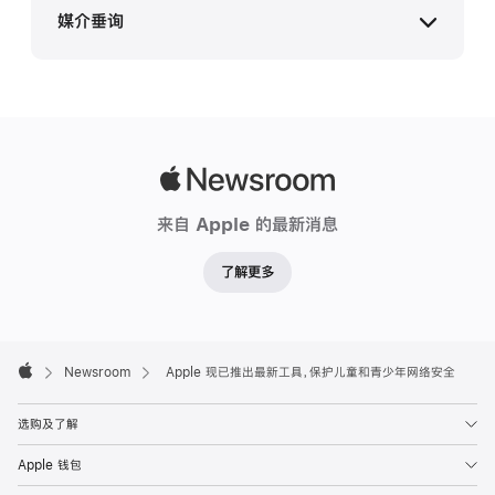
媒介垂询
15
日
更
Apple 媒体联络
新
media.cn@apple.com
Apple
Apple
现
Newsroom
已
来自 Apple 的最新消息
推
了解更多
出
最
新
Apple
工
Footer

Newsroom
Apple 现已推出最新工具，保护儿童和青少年网络安全
具，
Apple
保
选购及了解
护
Apple 钱包
儿