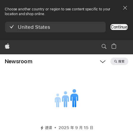
Choose another country or region to see content specific to your
location and shop online.
United States
Continue
Apple
Newsroom
搜索
Open
Newsroom
navigation
速读
2025 年 9 月 15 日