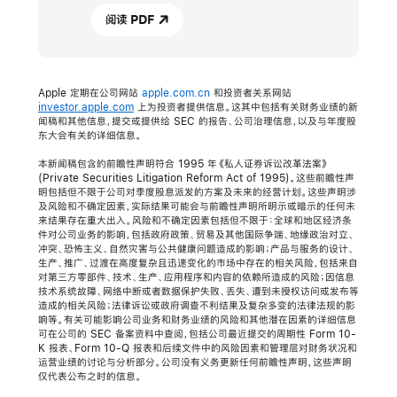
阅读 PDF
Apple 定期在公司网站
apple.com.cn
和投资者关系网站
investor.apple.com
上为投资者提供信息。这其中包括有关财务业绩的新
闻稿和其他信息，提交或提供给 SEC 的报告、公司治理信息，以及与年度股
东大会有关的详细信息。
本新闻稿包含的前瞻性声明符合 1995 年《私人证券诉讼改革法案》
(Private Securities Litigation Reform Act of 1995)。这些前瞻性声
明包括但不限于公司对季度股息派发的方案及未来的经营计划。这些声明涉
及风险和不确定因素，实际结果可能会与前瞻性声明所明示或暗示的任何未
来结果存在重大出入。风险和不确定因素包括但不限于：全球和地区经济条
件对公司业务的影响，包括政府政策、贸易及其他国际争端、地缘政治对立、
冲突、恐怖主义、自然灾害与公共健康问题造成的影响；产品与服务的设计、
生产、推广、过渡在高度复杂且迅速变化的市场中存在的相关风险，包括来自
对第三方零部件、技术、生产、应用程序和内容的依赖所造成的风险；因信息
技术系统故障、网络中断或者数据保护失败、丢失、遭到未授权访问或发布等
造成的相关风险；法律诉讼或政府调查不利结果及复杂多变的法律法规的影
响等。有关可能影响公司业务和财务业绩的风险和其他潜在因素的详细信息
可在公司的 SEC 备案资料中查阅，包括公司最近提交的周期性 Form 10-
K 报表、Form 10-Q 报表和后续文件中的风险因素和管理层对财务状况和
运营业绩的讨论与分析部分。公司没有义务更新任何前瞻性声明，这些声明
仅代表公布之时的信息。