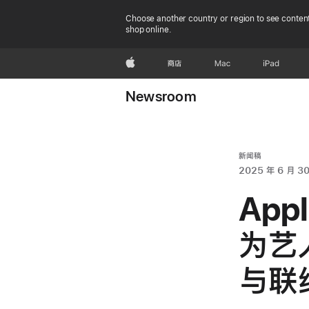
Choose another country or region to see content
shop online.
Apple
商店
Mac
iPad
Newsroom
新闻稿
2025 年 6 月 3
App
为艺
与联