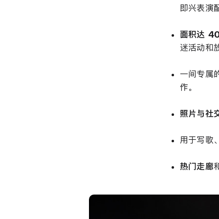
即兴表演
面积达 4
迷活动和
一间专属
作。
照片与社
用于写歌
热门走廊