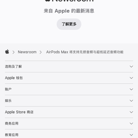
通
Newsroom
来自 Apple 的最新消息
过
支
了解更多
持
头
部
Apple
追
Footer

Newsroom
AirPods Max 将支持无损音频与超低延迟音频功能
Apple
踪
的
选购及了解
空
Apple 钱包
间
音
账户
频
娱乐
创
Apple Store 商店
作
歌
商务应用
曲
教育应用
与