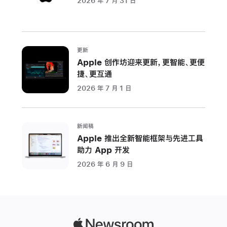
2026 年 7 月 31 日
下
月
起，
AirPods
更新
Max
Apple 创作坊迎来更新，更智能、更便
将
捷、更互通
成
2026 年 7 月 1 日
为
唯
一
新闻稿
一
Apple 推出全新智能框架与先进工具
款
助力 App 开发
可
2026 年 6 月 9 日
赋
能
音
乐
家
Apple