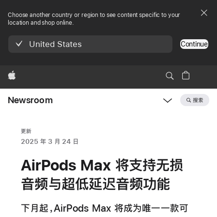
Choose another country or region to see content specific to your
location and shop online.
United States
Continue
Apple
Newsroom
搜索
Open
Newsroom
navigation
更新
2025 年 3 月 24 日
AirPods Max 将支持无损
音频与超低延迟音频功能
下月起，AirPods Max 将成为唯一一款可