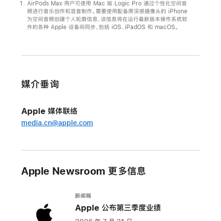
AirPods Max 用户可使用 Mac 版 Logic Pro 通过个性化空间音
AirPods Max
频进行音乐创作和混音制作。需要使用配备原深感摄像头的 iPhone
为空间音频创建个人轮廓信息，该信息将在运行最新版本操作系统软
将
件的各种 Apple 设备间同步，包括 iOS、iPadOS 和 macOS。
支
持
无
损
媒介垂询
音
频
Apple 媒体联络
与
超
media.cn@apple.com
低
延
迟
Apple Newsroom 更多信息
音
频
新闻稿
功
Apple 公布第三季度业绩
能