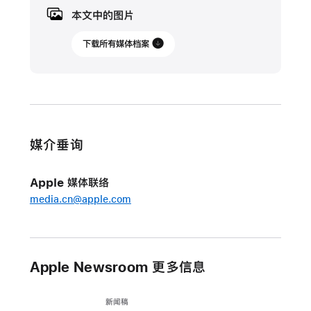
月
本文中的图片
12
日
下载所有媒体档案
更
新
Apple
携
媒介垂询
手
Metallica
Apple 媒体联络
推
media.cn@apple.com
出
Apple Vision Pro
沉
浸
Apple Newsroom 更多信息
音
乐
新闻稿
会