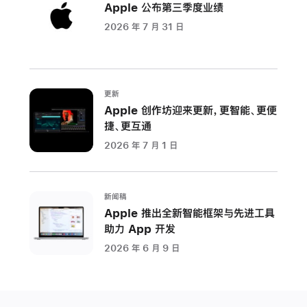
Apple 公布第三季度业绩
体
2026 年 7 月 31 日
验
最
新
Apple
更新
沉
Apple 创作坊迎来更新，更智能、更便
浸
捷、更互通
视
2026 年 7 月 1 日
频
将
于
新闻稿
太
Apple 推出全新智能框架与先进工具
平
助力 App 开发
洋
2026 年 6 月 9 日
时
间
3