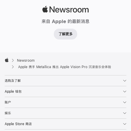
月
14
Apple
日
Newsroom
来自 Apple 的最新消息
发
布，
了解更多
由
全
球
Apple
Footer
顶

Newsroom
Apple
级
Apple 携手 Metallica 推出 Apple Vision Pro 沉浸音乐会体验
摇
选购及了解
滚
乐
Apple 钱包
队
账户
表
演
娱乐
经
Apple Store 商店
典