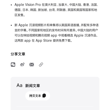
Apple Vision Pro 在
澳大利亚
、
加拿大
、
中国大陆
、
香港
、
法国
、
德国
、
日本
、
韩国
、
新加坡
、
台湾
、
阿联酋
、
英国
和
美国
等国家和地
区发售。
新 Apple 沉浸视频影片和单集将以美国英语首播，并配有多种语
言的字幕。不同国家和地区的发布时间有所差异。中国大陆的用户
可以在咪咕视频和腾讯视频 app 中观看精选 Apple 沉浸作品，
这两款 app 在 App Store 提供免费下载。
分享文章
Media
新闻文章
2025
拷贝文本
年
3