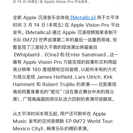
月 14 日（本周五）在 Apple Vision Pro 平台发布。
全新 Apple 沉浸音乐会体验
《Metallica》
将于太平洋
时间 3 月 14 日（本周五）在 Apple Vision Pro 平台
发布。
《Metallica》
通过 Apple 沉浸视频独家录制于
乐队《M72》世界巡演第二年的最后一站墨西哥城，完
整呈现了三首经久不衰的现场演出保留曲目
《Whiplash》、《One》和《Enter Sandman》。这一
唯有 Apple Vision Pro 方能实现的叙事形式利用超
高分辨率 180 度视频和空间音频，以前所未有的方式
为观众呈现 James Hetfield、Lars Ulrich、Kirk
Hammett 和 Robert Trujillo 的表演——近距离视
角如同置身著名的“蛇坑”（设在靠近舞台中央的观众
席），广视角画面则将乐队活力四射的表演尽收眼底。
从太平洋时间本周五起，用户还可聆听在 Apple
Music 发布的空间音频新 EP
《M72 World Tour:
Mexico City》
，畅享乐队的精彩表演。