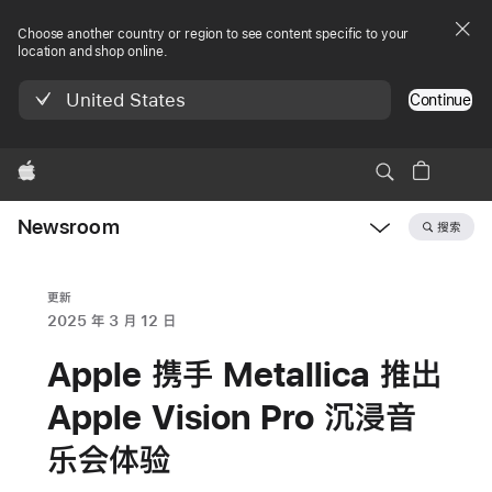
Choose another country or region to see content specific to your
location and shop online.
United States
Continue
Apple
Newsroom
搜索
Open
Newsroom
navigation
更新
2025 年 3 月 12 日
Apple 携手 Metallica 推出
Apple Vision Pro 沉浸音
乐会体验