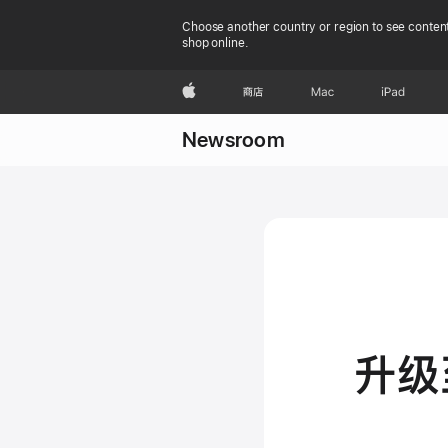
Choose another country or region to see content
shop online.
Apple
商店
Mac
iPad
Newsroom
升级至