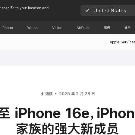
 specific to your location and
United States
iPhone
Watch
Vision
AirPods
家居
娱乐
Apple Service
速读
2025 年 2 月 28 日
 iPhone 16e，iPhon
家族的强大新成员