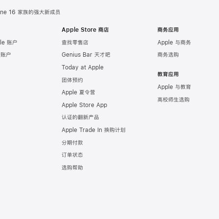
iPh
hone 16 家族的强大新成员
16e
Apple Store 商店
商务应用
今
le 账户
查找零售店
Apple 与商务
日
e 账户
Genius Bar 天才吧
商务选购
正
Today at Apple
式
教育应用
团体预约
发
Apple 与教育
Apple 夏令营
售，
高校师生选购
Apple Store App
顾
认证的翻新产品
客
Apple Trade In 换购计划
可
通
分期付款
过
订单状态
App
选购帮助
Tra
In
换
购