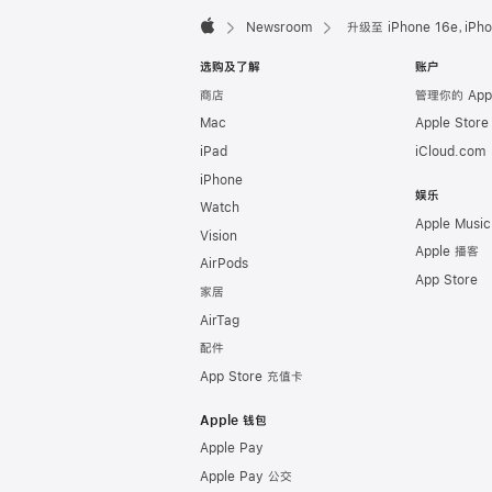
Apple
Footer

Newsroom
升级至 iPhone 16e，iP
Apple
选购及了解
账户
商店
管理你的 App
Mac
Apple Stor
iPad
iCloud.com
iPhone
娱乐
Watch
Apple Music
Vision
Apple 播客
AirPods
App Store
家居
AirTag
配件
App Store 充值卡
Apple 钱包
Apple Pay
Apple Pay 公交