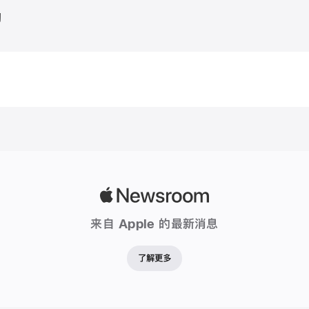
28
询
日
更
新
 媒体联络
升
@apple.com
级
至
iPh
iPh
家
族
Apple
的
Newsroom
来自 Apple 的最新消息
强
大
了解更多
新
成
员