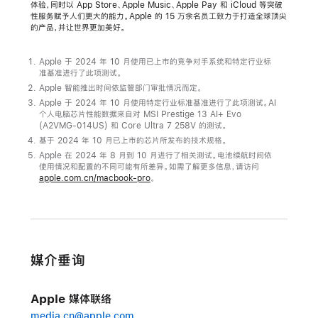
体验，同时以 App Store、Apple Music、Apple Pay 和 iCloud 等突破
布
性服务赋予人们更大的能力。Apple 的 15 万余名员工致力于打造全球顶尖
M4
的产品，并让世界更加美好。
Pro
和
Apple 于 2024 年 10 月使用已上市的竞争对手系统和特定行业标
准基准进行了此项测试。
M4
Apple 智能推出时间依监管部门审批情况而定。
Max
Apple 于 2024 年 10 月使用特定行业标准基准进行了此项测试。AI
芯
个人电脑芯片性能数据来自对 MSI Prestige 13 AI+ Evo
(A2VMG-014US) 和 Core Ultra 7 258V 的测试。
片
基于 2024 年 10 月已上市的芯片所发布的技术规格。
Apple 在 2024 年 8 月到 10 月进行了相关测试。电池续航时间依
M4
使用情况和配置的不同可能有所差异。如需了解更多信息，请访问
Pro
apple.com.cn/macbook-pro
。
和
M4
Max
与
媒介垂询
M4
共
Apple 媒体联络
同
media.cn@apple.com