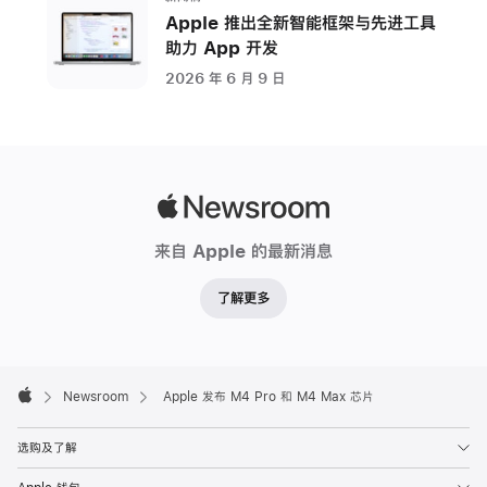
Apple 推出全新智能框架与先进工具
尼
助力 App 开发
亚
州，
2026 年 6 月 9 日
库
比
提
诺
Apple
Apple
Newsroom
今
来自 Apple 的最新消息
日
宣
了解更多
布
推
出
Apple
Footer

Newsroom
Apple 发布 M4 Pro 和 M4 Max 芯片
M4
Apple
Pro
选购及了解
和
M4