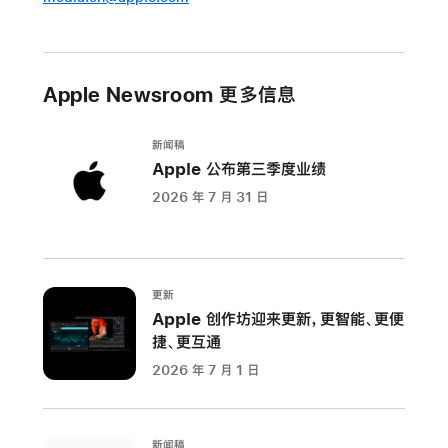
构
成
极
为
Apple Newsroom 更多信息
先
进
新闻稿
的
Apple 公布第三季度业绩
个
2026 年 7 月 31 日
人
电
脑
芯
更新
片
Apple 创作坊迎来更新，更智能、更便
阵
捷、更互通
容
2026 年 7 月 1 日
加
利
福
新闻稿