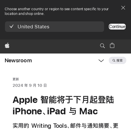
Choose another country or region to see content specific to your
location and shop online.
United States
Continue
Apple
Newsroom
搜索
Open
Newsroom
navigation
更新
2024 年 9 月 10 日
Apple 智能将于下月起登陆
iPhone、iPad 与 Mac
实用的 Writing Tools、邮件与通知摘要、更