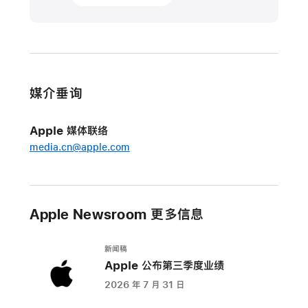
更
新
Apple
智
媒介垂询
能
将
Apple 媒体联络
于
media.cn@apple.com
下
月
起
登
Apple Newsroom 更多信息
陆
iPhone、
新闻稿
iPad
Apple 公布第三季度业绩
与
2026 年 7 月 31 日
Mac