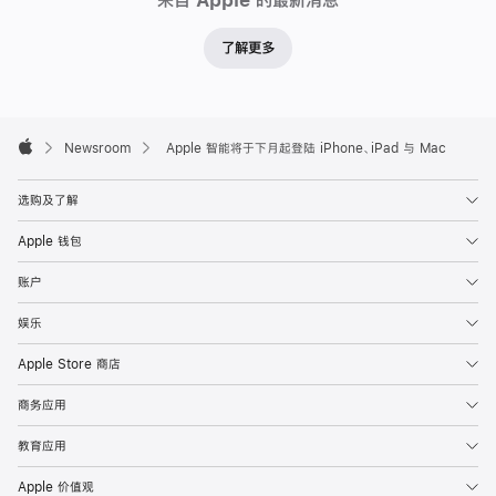
Siri、
照
了解更多
片
app
的
Apple
Footer
消

Newsroom
Apple 智能将于下月起登陆 iPhone、iPad 与 Mac
Apple
除
工
选购及了解
具
Apple 钱包
和
账户
更
多
娱乐
Apple
Apple Store 商店
智
能
商务应用
功
教育应用
能
将
Apple 价值观