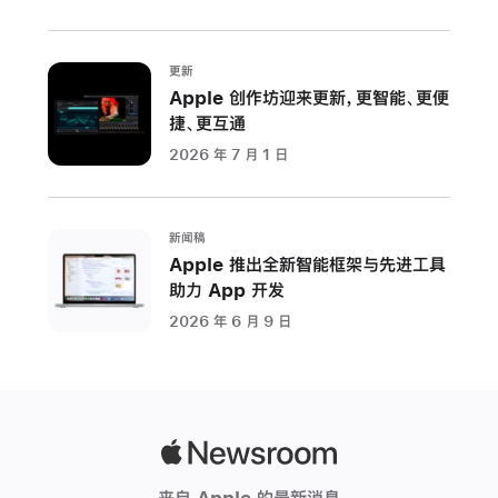
实
用
的
更新
Writing
Apple 创作坊迎来更新，更智能、更便
Tools、
捷、更互通
邮
2026 年 7 月 1 日
件
与
通
新闻稿
知
Apple 推出全新智能框架与先进工具
摘
助力 App 开发
要、
2026 年 6 月 9 日
更
自
然
灵
活
Apple
的
Newsroom
来自 Apple 的最新消息