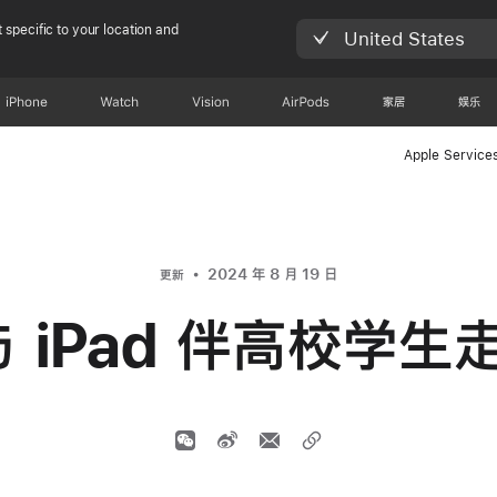
 specific to your location and
United States
iPhone
Watch
Vision
AirPods
家居
娱乐
Apple Service
2024 年 8 月 19 日
更新
与 iPad 伴高校学