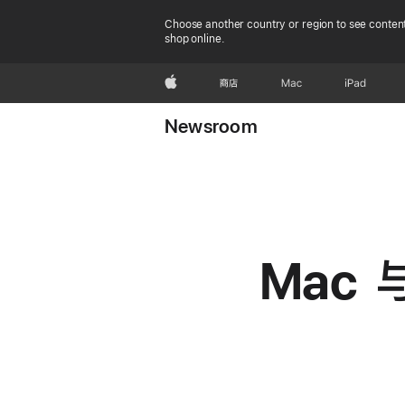
Choose another country or region to see content
shop online.
Apple
商店
Mac
iPad
Newsroom
Mac 