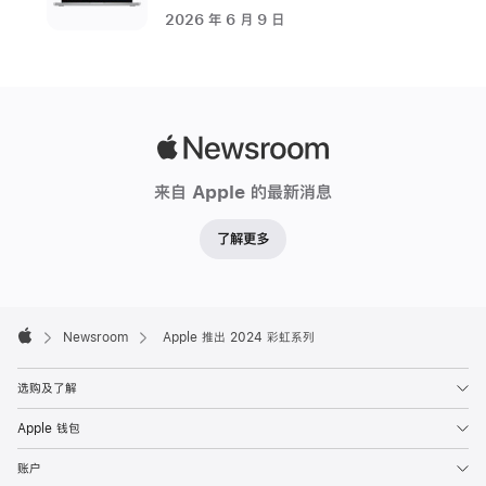
编
2026 年 6 月 9 日
织
单
圈
表
带、
Apple
配
Newsroom
来自 Apple 的最新消息
套
表
了解更多
盘，
以
及
Apple
动
Footer

Newsroom
Apple 推出 2024 彩虹系列
Apple
态
iOS
选购及了解
和
Apple 钱包
iPadOS
墙
账户