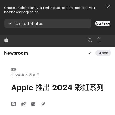
Choose another country or region to see content specific to your
location and shop online.
United States
Continue
Apple
Newsroom
搜索
Open
Newsroom
navigation
更新
2024 年 5 月 6 日
Apple 推出 2024 彩虹系列