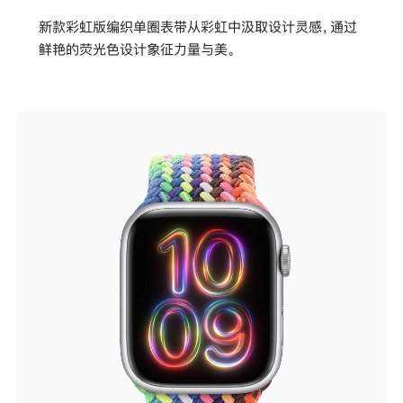
新款彩虹版编织单圈表带从彩虹中汲取设计灵感，通过
鲜艳的荧光色设计象征力量与美。