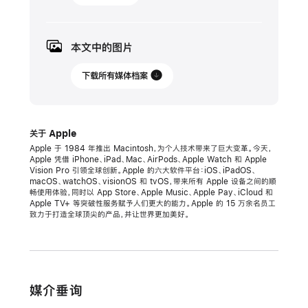
年
5
月
本文中的图片
13
日
下载所有媒体档案
新
闻
关于 Apple
稿
Apple 于 1984 年推出 Macintosh，为个人技术带来了巨大变革。今天，
Apple 凭借 iPhone、iPad、Mac、AirPods、Apple Watch 和 Apple
Apple
Vision Pro 引领全球创新。Apple 的六大软件平台：iOS、iPadOS、
Music
macOS、watchOS、visionOS 和 tvOS，带来所有 Apple 设备之间的顺
畅使用体验，同时以 App Store、Apple Music、Apple Pay、iCloud 和
庆
Apple TV+ 等突破性服务赋予人们更大的能力。Apple 的 15 万余名员工
祝
致力于打造全球顶尖的产品，并让世界更加美好。
首
次
推
出
媒介垂询
百