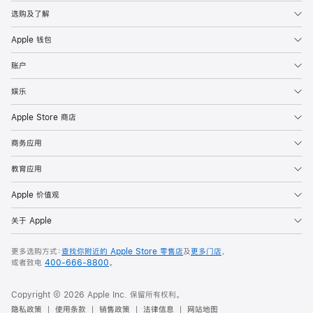
排
选购及了解
名
第
Apple 钱包
100
账户
至
91
娱乐
位
Apple Store 商店
的
专
商务应用
辑，
教育应用
包
括
Apple 价值观
Solange、
关于 Apple
Tyler,
The
更多选购方式：
查找你附近的 Apple Store 零售店
及
更多门店
，
或者致电
400-666-8800
。
Creator
和
Copyright © 2026 Apple Inc. 保留所有权利。
George
隐私政策
使用条款
销售政策
法律信息
网站地图