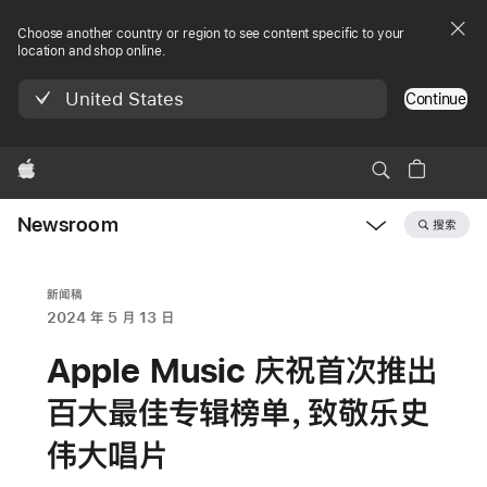
Choose another country or region to see content specific to your
location and shop online.
United States
Continue
Apple
Newsroom
搜索
Open
Newsroom
navigation
新闻稿
2024 年 5 月 13 日
Apple Music 庆祝首次推出
百大最佳专辑榜单，致敬乐史
伟大唱片