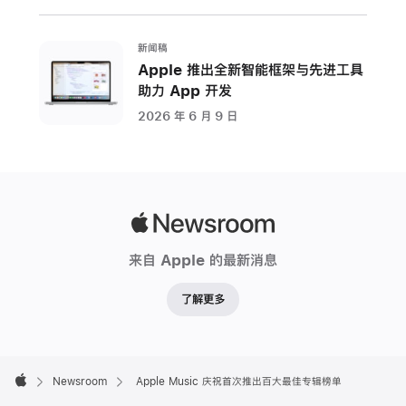
十
天
的
新闻稿
Apple 推出全新智能框架与先进工具
倒
助力 App 开发
数
盘
2026 年 6 月 9 日
点
从
今
天
Apple
开
Newsroom
始，
来自 Apple 的最新消息
首
先
了解更多
揭
晓
的
Apple
Footer

Newsroom
Apple Music 庆祝首次推出百大最佳专辑榜单
是
Apple