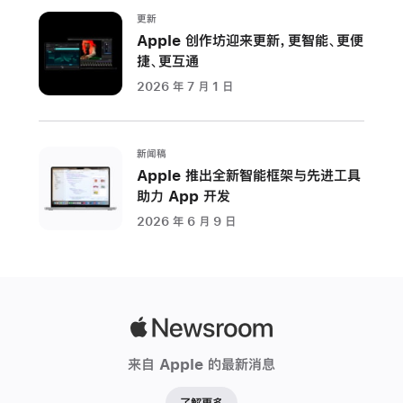
实
更新
现
Apple 创作坊迎来更新，更智能、更便
性
捷、更互通
能
2026 年 7 月 1 日
大
幅
跃
新闻稿
升
Apple 推出全新智能框架与先进工具
加
助力 App 开发
利
2026 年 6 月 9 日
福
尼
亚
州，
Apple
库
Newsroom
比
来自 Apple 的最新消息
提
诺