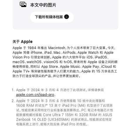
月
本文中的图片
7
日
下载所有媒体档案
新
闻
关于 Apple
稿
Apple 于 1984 年推出 Macintosh，为个人技术带来了巨大变革。今天，
Apple 凭借 iPhone、iPad、Mac、AirPods、Apple Watch 和 Apple
Apple
Vision Pro 引领全球创新。Apple 的六大软件平台：iOS、iPadOS、
发
macOS、watchOS、visionOS 和 tvOS，带来所有 Apple 设备之间的顺
畅使用体验，同时以 App Store、Apple Music、Apple Pay、iCloud 和
布
Apple TV+ 等突破性服务赋予人们更大的能力。Apple 的 15 万余名员工
M4 芯
致力于打造全球顶尖的产品，并让世界更加美好。
片
Apple 于 2024 年 3 月和 4 月进行了此项测试。详情请参阅
M4
apple.com.cn/ipad-pro
。
芯
Apple 于 2024 年 3 月和 4 月使用搭载 10 核中央处理器和
16GB RAM 的试生产 13 英寸 iPad Pro (M4) 机型进行了此项测
片
试。性能结果采用特定行业标准基准测算得出。PC 笔记本电脑芯片性
能数据根据对搭载 Core Ultra 7 155H 和 32GB RAM 的 ASUS
成
Zenbook 14 OLED (UX3405MA) 的测试得出。性能测试在特定
就
电脑系统上进行，能够大致反映 iPad Pro 的性能。
新