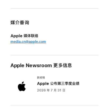
款
iPad
Pro
媒介垂询
的
突
Apple 媒体联络
破
media.cn@apple.com
性
设
计
和
Apple Newsroom 更多信息
惊
艳
新闻稿
显
Apple 公布第三季度业绩
示
2026 年 7 月 31 日
屏，
同
时