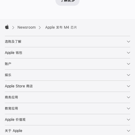
了解更多
Apple
今
日
Apple
Footer

发
Newsroom
Apple 发布 M4 芯片
Apple
布
选购及了解
M4
芯
Apple 钱包
片，
账户
这
款
娱乐
最
Apple Store 商店
新
芯
商务应用
片
教育应用
为
全
Apple 价值观
新
关于 Apple
i