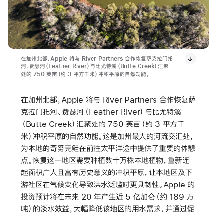
在加州北部，Apple 将与 River Partners 合作恢复萨克拉门托
河、费瑟河（Feather River）与比尤特溪（Butte Creek）汇聚
处的 750 英亩（约 3 平方千米）冲积平原的自然功能。
在加州北部，Apple 将与 River Partners 合作恢复萨
克拉门托河、费瑟河（Feather River）与比尤特溪
（Butte Creek）汇聚处的 750 英亩（约 3 平方千
米）冲积平原的自然功能。这是加州最大的河流交汇处，
为本地的奇努克鲑在前往太平洋途中提供了重要的休憩
点。恢复这一地区需要种植数十万株本地植物，重新连
起面积广大且富有历史意义的冲积平原，让本地区及下
游社区在气候变化导致洪水泛滥时更具韧性。Apple 的
投资预计将在未来 20 年产生近 5 亿加仑（约 189 万
吨）的淡水效益，大幅降低该地区的用水需求，并通过促