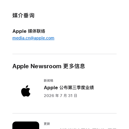
Apple
在
媒介垂询
全
球
Apple 媒体联络
加
media.cn@apple.com
大
力
度
投
Apple Newsroom 更多信息
资
清
新闻稿
洁
Apple 公布第三季度业绩
能
2026 年 7 月 31 日
源
与
水
资
更新
源