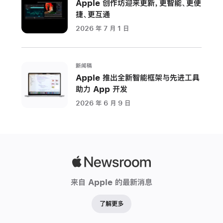
Apple 创作坊迎来更新，更智能、更便
项
捷、更互通
目
2026 年 7 月 1 日
Apple
与
供
新闻稿
应
Apple 推出全新智能框架与先进工具
商
助力 App 开发
共
2026 年 6 月 9 日
同
支
持
超
过
Apple
18
Newsroom
来自 Apple 的最新消息
千
兆
了解更多
瓦