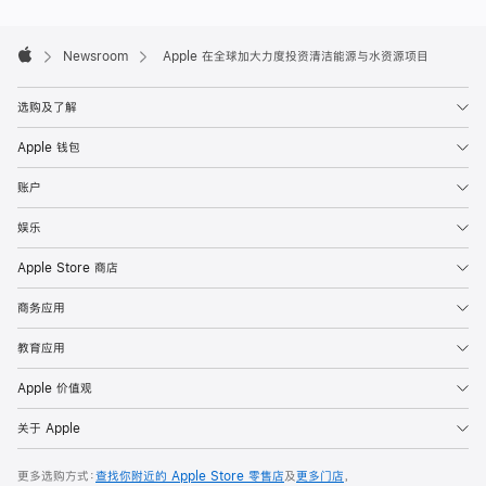
清
洁
Apple
Footer
能

Newsroom
Apple 在全球加大力度投资清洁能源与水资源项目
Apple
源
投
选购及了解
入
Apple 钱包
使
账户
用，
并
娱乐
实
Apple Store 商店
现
数
商务应用
十
教育应用
亿
加
Apple 价值观
仑
关于 Apple
的
用
更多选购方式：
查找你附近的 Apple Store 零售店
及
更多门店
，