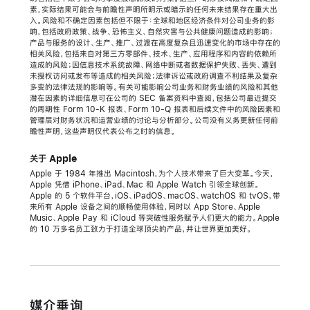
素，实际结果可能会与前瞻性声明所明示或暗示的任何未来结果存在重大出
入。风险和不确定因素包括但不限于：全球和地区经济条件对公司业务的影
响，包括政府政策、战争、恐怖主义、自然灾害与公共健康问题造成的影响；
产品与服务的设计、生产、推广、过渡在高度复杂且迅速变化的市场中存在的
相关风险，包括来自对第三方零部件、技术、生产、应用程序和内容的依赖所
造成的风险；因信息技术系统故障、网络中断或者数据保护失败、丢失、遭到
未授权访问或发布等造成的相关风险；法律诉讼或政府调查不利结果及复杂
多变的法律法规的影响等。有关可能影响公司业务和财务业绩的风险和其他
潜在因素的详细信息可在公司的 SEC 备案资料中查阅，包括公司最近提交
的周期性 Form 10-K 报表、Form 10-Q 报表和后续文件中的风险因素和
管理层对财务状况和运营业绩的讨论与分析部分。公司没有义务更新任何前
瞻性声明，这些声明仅代表公布之时的信息。
关于 Apple
Apple 于 1984 年推出 Macintosh，为个人技术带来了巨大变革。今天，
Apple 凭借 iPhone、iPad、Mac 和 Apple Watch 引领全球创新。
Apple 的 5 个软件平台，iOS、iPadOS、macOS、watchOS 和 tvOS，带
来所有 Apple 设备之间的顺畅使用体验，同时以 App Store、Apple
Music、Apple Pay 和 iCloud 等突破性服务赋予人们更大的能力。Apple
的 10 万多名员工致力于打造全球顶尖的产品，并让世界更加美好。
媒介垂询