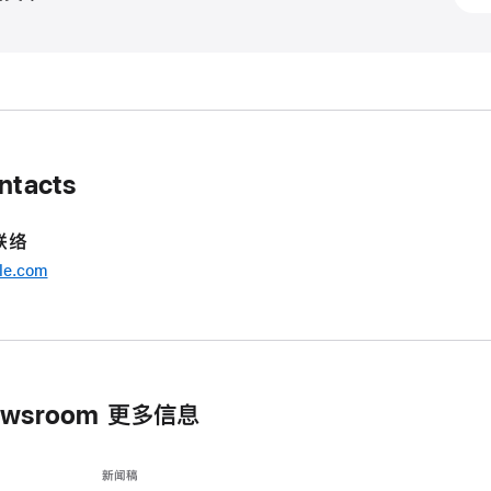
年
11
月
1
日
更
ntacts
新
更
联络
加
le.com
超
值
的
新
款
Newsroom 更多信息
Appl
现
新闻稿
已