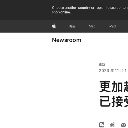
Choose another country or region to see content
shop online.
Apple
商店
Mac
iPad
Newsroom
更新
2023 年 11 月 1
更加超
已接