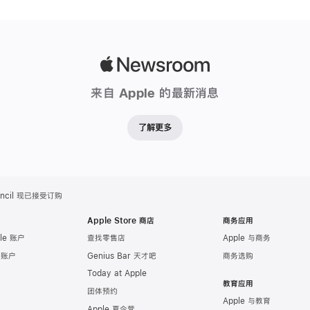
角
度
感
应
Apple
等
Newsroom
功
来自 Apple 的最新消息
能
的
了解更多
新
款
Ap
ncil 现已接受订购
售
价
Apple Store 商店
商务应用
更
le 账户
查找零售店
Apple 与商务
实
e 账户
Genius Bar 天才吧
商务选购
惠，
Today at Apple
教育应用
是
团体预约
Apple 与教育
记
Apple 夏令营