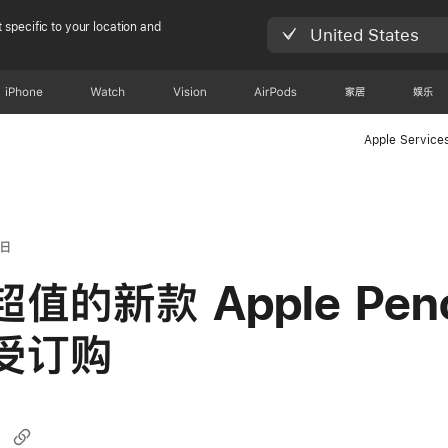
 specific to your location and
United States
iPhone
Watch
Vision
AirPods
家居
娱乐
Apple Service
 日
值的新款 Apple Penc
受订购