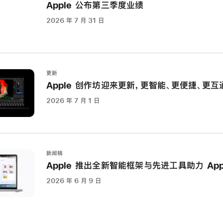
Apple 公布第三季度业绩
接
受
2026 年 7 月 31 日
订
购
具
更新
备
Apple 创作坊迎来更新，更智能、更便捷、更互
像
2026 年 7 月 1 日
素
级
精
准、
低
新闻稿
延
Apple 推出全新智能框架与先进工具助力 Ap
迟
2026 年 6 月 9 日
和
倾
斜