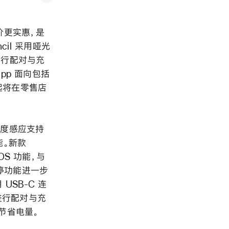
价更实惠，是
il 采用哑光
线进行配对与充
 app 面向包括
周起将在零售店
角度感应支持
能。新款
dOS 功能，与
 悬停功能进一步
USB-C 连
接，进行配对与充
以节省电量。