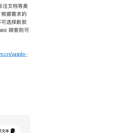
释、标注文档等美
更可根据需求的
）顾客可选择新款
d mini 顾客则可
m.cn/apple-
3
贝文本