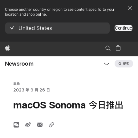
Choose another country or region to see content specific to your
location and shop online.
United States
Continue
Apple
Newsroom
搜索
Open
Newsroom
navigation
更新
2023 年 9 月 26 日
macOS Sonoma 今日推出