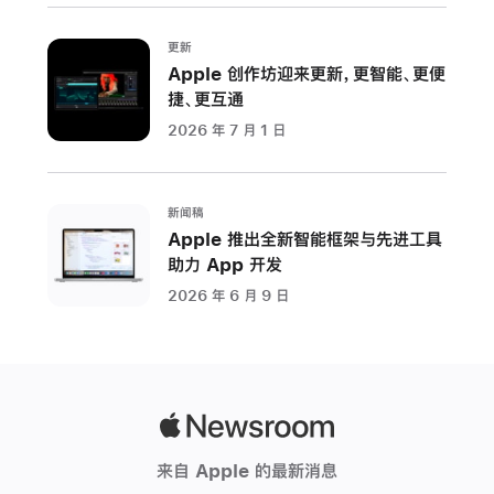
a
现
更新
已
Apple 创作坊迎来更新，更智能、更便
通
捷、更互通
过
2026 年 7 月 1 日
免
费
软
新闻稿
件
Apple 推出全新智能框架与先进工具
更
助力 App 开发
新
2026 年 6 月 9 日
形
式
发
布，
为
Apple
Mac
Newsroom
来自 Apple 的最新消息
带