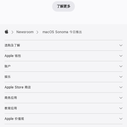
来
了解更多
一
系
列
Apple
丰
Footer

Newsroom
macOS Sonoma 今日推出
Apple
富
新
选购及了解
功
Apple 钱包
能，
让
账户
工
娱乐
作
与
Apple Store 商店
游
商务应用
戏
体
教育应用
验
Apple 价值观
更