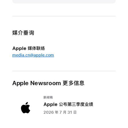
更
新
macOS
Sonoma
媒介垂询
今
日
Apple 媒体联络
推
media.cn@apple.com
出
m
a
c
Apple Newsroom 更多信息
O
S
新闻稿
S
Apple 公布第三季度业绩
o
n
2026 年 7 月 31 日
o
m