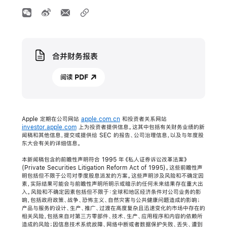
Media
合并财务报表
阅读 PDF
Apple 定期在公司网站
apple.com.cn
和投资者关系网站
investor.apple.com
上为投资者提供信息。这其中包括有关财务业绩的新
闻稿和其他信息，提交或提供给 SEC 的报告、公司治理信息，以及与年度股
东大会有关的详细信息。
本新闻稿包含的前瞻性声明符合 1995 年《私人证券诉讼改革法案》
(Private Securities Litigation Reform Act of 1995)。这些前瞻性声
明包括但不限于公司对季度股息派发的方案。这些声明涉及风险和不确定因
素，实际结果可能会与前瞻性声明所明示或暗示的任何未来结果存在重大出
入。风险和不确定因素包括但不限于：全球和地区经济条件对公司业务的影
响，包括政府政策、战争、恐怖主义、自然灾害与公共健康问题造成的影响；
产品与服务的设计、生产、推广、过渡在高度复杂且迅速变化的市场中存在的
相关风险，包括来自对第三方零部件、技术、生产、应用程序和内容的依赖所
造成的风险；因信息技术系统故障、网络中断或者数据保护失败、丢失、遭到