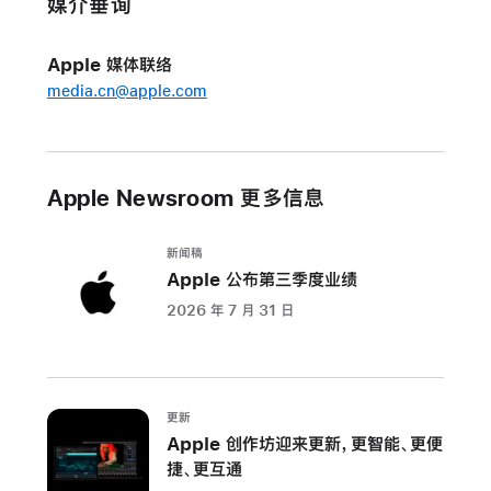
媒介垂询
大
器
app
Apple 媒体联络
中
media.cn@apple.com
的
Point
and
Speak
Apple Newsroom 更多信息
功
能
新闻稿
Apple 公布第三季度业绩
为
2026 年 7 月 31 日
认
知
能
力、
更新
语
Apple 创作坊迎来更新，更智能、更便
言
捷、更互通
能