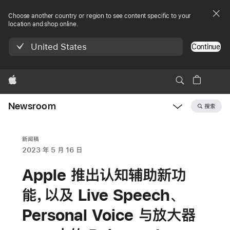
Choose another country or region to see content specific to your
location and shop online.
United States
Continue
Apple
Newsroom
搜索
Open
Newsroom
navigation
新闻稿
2023 年 5 月 16 日
Apple 推出认知辅助新功
能，以及 Live Speech、
Personal Voice 与放大器