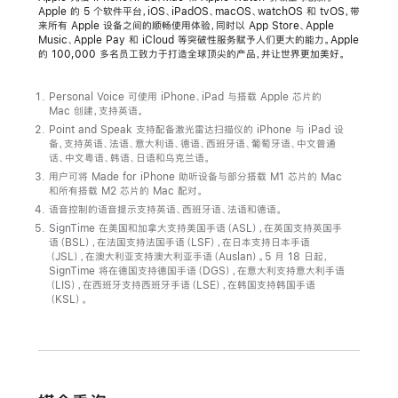
Apple
Apple 的 5 个软件平台，iOS、iPadOS、macOS、watchOS 和 tvOS，带
推
来所有 Apple 设备之间的顺畅使用体验，同时以 App Store、Apple
Music、Apple Pay 和 iCloud 等突破性服务赋予人们更大的能力。Apple
出
的 100,000 多名员工致力于打造全球顶尖的产品，并让世界更加美好。
认
知
Personal Voice 可使用 iPhone、iPad 与搭载 Apple 芯片的
辅
Mac 创建，支持英语。
Point and Speak 支持配备激光雷达扫描仪的 iPhone 与 iPad 设
助
备，支持英语、法语、意大利语、德语、西班牙语、葡萄牙语、中文普通
新
话、中文粤语、韩语、日语和乌克兰语。
功
用户可将 Made for iPhone 助听设备与部分搭载 M1 芯片的 Mac
和所有搭载 M2 芯片的 Mac 配对。
能，
语音控制的语音提示支持英语、西班牙语、法语和德语。
以
SignTime 在美国和加拿大支持美国手语（ASL），在英国支持英国手
语（BSL），在法国支持法国手语（LSF），在日本支持日本手语
及
（JSL），在澳大利亚支持澳大利亚手语（Auslan）。5 月 18 日起，
Live
SignTime 将在德国支持德国手语（DGS），在意大利支持意大利手语
（LIS），在西班牙支持西班牙手语（LSE），在韩国支持韩国手语
Speech、
（KSL）。
Personal
Voice
与
放