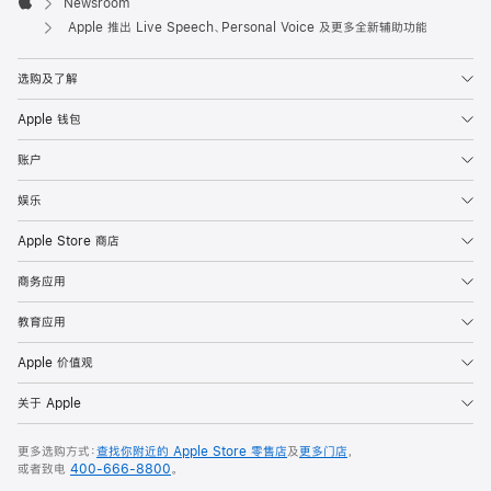

Newsroom
今
Apple
Apple 推出 Live Speech、Personal Voice 及更多全新辅助功能
年
晚
选购及了解
些
Apple 钱包
时
候
账户
推
娱乐
出
Apple Store 商店
加
商务应用
利
福
教育应用
尼
Apple 价值观
亚
州，
关于 Apple
库
比
更多选购方式：
查找你附近的 Apple Store 零售店
及
更多门店
，
或者致电
400-666-8800
。
提