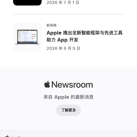
2026 年 7 月 1 日
力
与
视
新闻稿
力
Apple 推出全新智能框架与先进工具
而
助力 App 开发
设
2026 年 6 月 9 日
计
的
全
新
软
Apple
件
Newsroom
来自 Apple 的最新消息
辅
助
了解更多
功
能
将
Apple
于
Footer